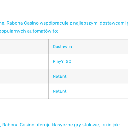
e. Rabona Casino współpracuje z najlepszymi dostawcami gi
z popularnych automatów to:
Dostawca
Play’n GO
NetEnt
NetEnt
Rabona Casino oferuje klasyczne gry stołowe, takie jak: