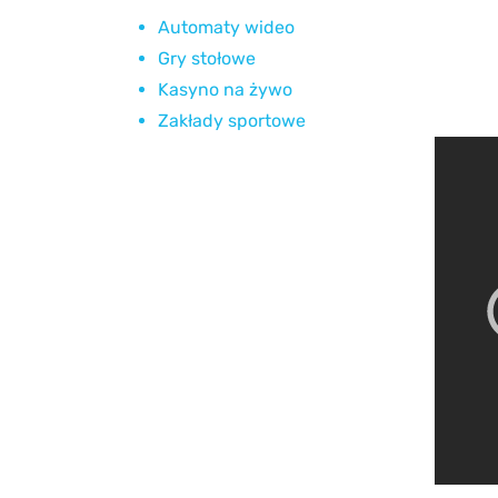
Automaty wideo
Gry stołowe
Kasyno na żywo
Zakłady sportowe