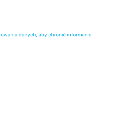
rowania danych, aby chronić informacje