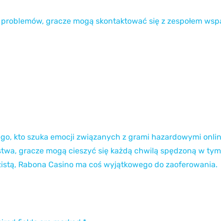
problemów, gracze mogą skontaktować się z zespołem wsparc
o, kto szuka emocji związanych z grami hazardowymi online.
a, gracze mogą cieszyć się każdą chwilą spędzoną w tym ka
stą, Rabona Casino ma coś wyjątkowego do zaoferowania.