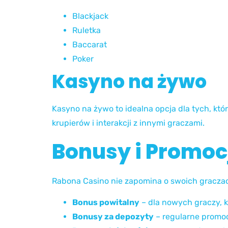
Blackjack
Ruletka
Baccarat
Poker
Kasyno na żywo
Kasyno na żywo to idealna opcja dla tych, k
krupierów i interakcji z innymi graczami.
Bonusy i Promoc
Rabona Casino nie zapomina o swoich graczac
Bonus powitalny
– dla nowych graczy, kt
Bonusy za depozyty
– regularne promoc