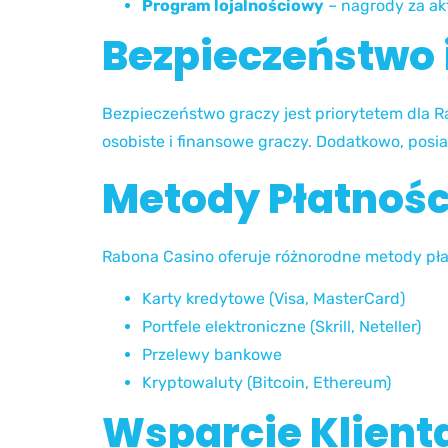
Program lojalnościowy
– nagrody za ak
Bezpieczeństwo
Bezpieczeństwo graczy jest priorytetem dla 
osobiste i finansowe graczy. Dodatkowo, posia
Metody Płatnośc
Rabona Casino oferuje różnorodne metody pła
Karty kredytowe (Visa, MasterCard)
Portfele elektroniczne (Skrill, Neteller)
Przelewy bankowe
Kryptowaluty (Bitcoin, Ethereum)
Wsparcie Klient