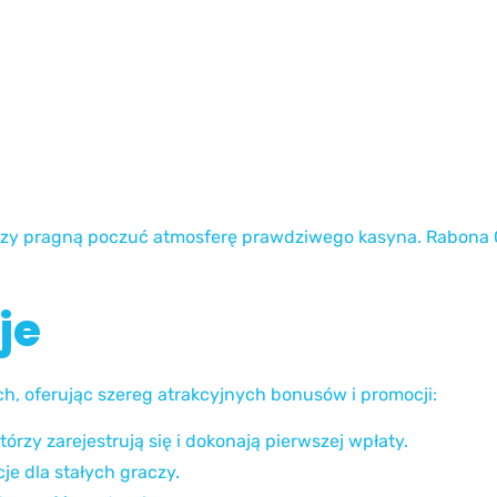
tórzy pragną poczuć atmosferę prawdziwego kasyna. Rabona
je
h, oferując szereg atrakcyjnych bonusów i promocji:
órzy zarejestrują się i dokonają pierwszej wpłaty.
je dla stałych graczy.