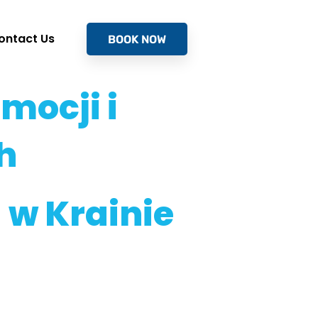
ontact Us
BOOK NOW
mocji i
h
 w Krainie