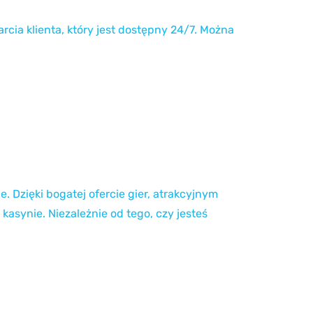
ia klienta, który jest dostępny 24/7. Można
 Dzięki bogatej ofercie gier, atrakcyjnym
synie. Niezależnie od tego, czy jesteś