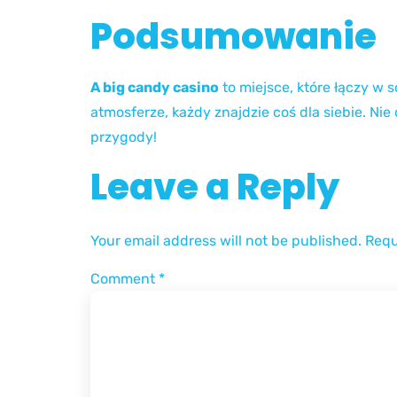
Podsumowanie
A big candy casino
to miejsce, które łączy w s
atmosferze, każdy znajdzie coś dla siebie. Nie
przygody!
Leave a Reply
Your email address will not be published.
Requ
Comment
*