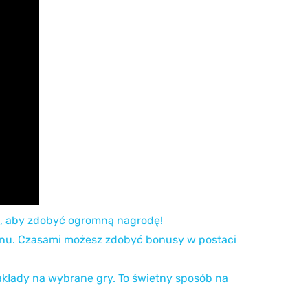
zja, aby zdobyć ogromną nagrodę!
zonu. Czasami możesz zdobyć bonusy w postaci
łady na wybrane gry. To świetny sposób na