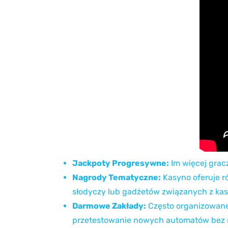
Jackpoty Progresywne:
Im więcej gracz
Nagrody Tematyczne:
Kasyno oferuje r
słodyczy lub gadżetów związanych z ka
Darmowe Zakłady:
Często organizowane
przetestowanie nowych automatów bez 