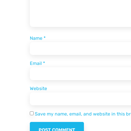
Name
*
Email
*
Website
Save my name, email, and website in this br