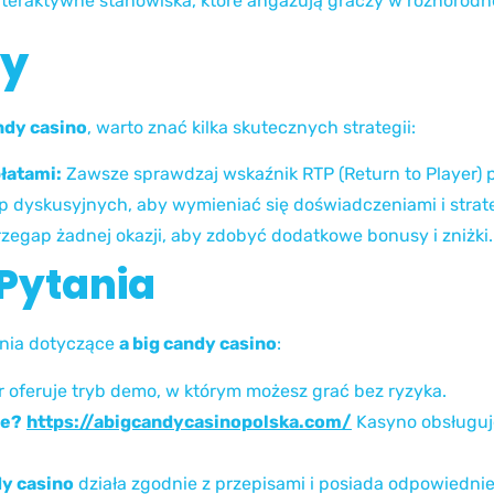
nteraktywne stanowiska, które angażują graczy w różnorodn
dy
ndy casino
, warto znać kilka skutecznych strategii:
łatami:
Zawsze sprawdzaj wskaźnik RTP (Return to Player) 
p dyskusyjnych, aby wymieniać się doświadczeniami i strat
zegap żadnej okazji, aby zdobyć dodatkowe bonusy i zniżki.
Pytania
ania dotyczące
a big candy casino
:
er oferuje tryb demo, w którym możesz grać bez ryzyka.
ne?
https://abigcandycasinopolska.com/
Kasyno obsługuje
dy casino
działa zgodnie z przepisami i posiada odpowiednie 