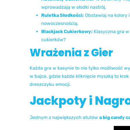
wprowadzają w słodki nastrój.
Ruletka Słodkości:
Obstawiaj na kolory i
nowoczesnością.
Blackjack Cukierkowy:
Klasyczna gra w b
cukierków?
Wrażenia z Gier
Każda gra w kasynie to nie tylko możliwość w
w bajce, gdzie każde kliknięcie myszką to kr
dreszczyku emocji.
Jackpoty i Nagr
Jednym z największych atutów
a big candy c