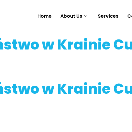
Home
About Us
Services
C
ństwo w Krainie C
ństwo w Krainie C