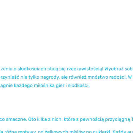
rzenia o słodkościach stają się rzeczywistością! Wyobraź so
zynieść nie tylko nagrody, ale również mnóstwo radości. W
ągnie każdego miłośnika gier i słodkości.
co smaczne. Oto kilka z nich, które z pewnością przyciągną
 różne motywy, od żelkowych misiów po cukierki. Każdy auto