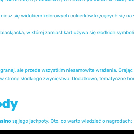
 ciesz się widokiem kolorowych cukierków kręcących się na st
lackjacka, w której zamiast kart używa się słodkich symboli
ygranej, ale przede wszystkim niesamowite wrażenia. Grają
ok w stronę słodkiego zwycięstwa. Dodatkowo, tematyczne bo
ody
asino
są jego jackpoty. Oto, co warto wiedzieć o nagrodach: