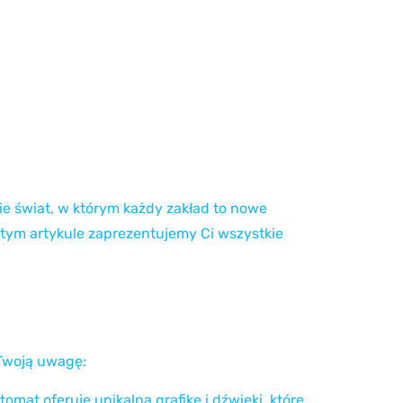
bie świat, w którym każdy zakład to nowe
 tym artykule zaprezentujemy Ci wszystkie
 Twoją uwagę:
mat oferuje unikalną grafikę i dźwięki, które