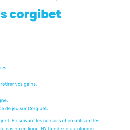
s corgibet
ues.
etirer vos gains.
gne.
ce de jeu sur Corgibet.
nt. En suivant les conseils et en utilisant les
u casino en ligne. N’attendez plus, plongez