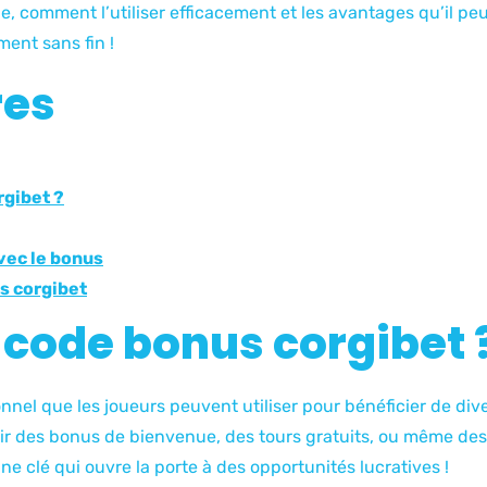
e, comment l’utiliser efficacement et les avantages qu’il p
ent sans fin !
res
gibet ?
vec le bonus
s corgibet
 code bonus corgibet 
nel que les joueurs peuvent utiliser pour bénéficier de dive
frir des bonus de bienvenue, des tours gratuits, ou même de
une clé qui ouvre la porte à des opportunités lucratives !