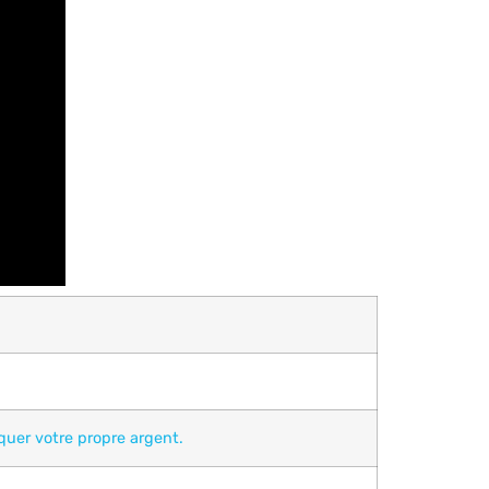
quer votre propre argent.