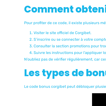
Comment obtenir
Pour profiter de ce code, il existe plusieurs m
Visiter le site officiel de Corgibet.
S’inscrire ou se connecter à votre compt
Consulter la section promotions pour trouv
Suivre les instructions pour l’appliquer l
N’oubliez pas de vérifier régulièrement, car 
Les types de bon
Le code bonus corgibet peut débloquer plusie