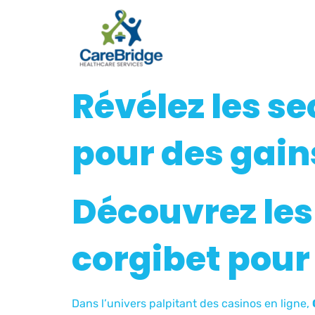
Révélez les s
pour des gain
Découvrez le
corgibet pour
Dans l’univers palpitant des casinos en ligne,