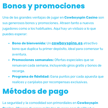
Bonos y promociones
Una de las grandes ventajas de jugar en
Cowboyspin Casino
son
sus generosos bonos y promociones. Atraen tanto a nuevos
jugadores como a los habituales. Aquí hay un vistazo a lo que
puedes esperar:
cowboyspins.es
Bono de bienvenida:
Un
atractivo
bono que duplica tu primer depósito, ideal para comenzar tu
aventura.
Promociones semanales:
Ofertas especiales que se
renuevan cada semana, incluyendo giros gratis y bonos de
recarga.
Programa de fidelidad:
Gana puntos por cada apuesta que
realices y canjéalos por recompensas exclusivas.
Métodos de pago
La seguridad y la comodidad son primordiales en
Cowboyspin