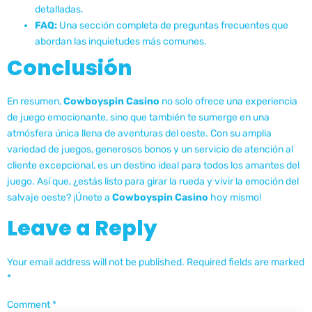
detalladas.
FAQ:
Una sección completa de preguntas frecuentes que
abordan las inquietudes más comunes.
Conclusión
En resumen,
Cowboyspin Casino
no solo ofrece una experiencia
de juego emocionante, sino que también te sumerge en una
atmósfera única llena de aventuras del oeste. Con su amplia
variedad de juegos, generosos bonos y un servicio de atención al
cliente excepcional, es un destino ideal para todos los amantes del
juego. Así que, ¿estás listo para girar la rueda y vivir la emoción del
salvaje oeste? ¡Únete a
Cowboyspin Casino
hoy mismo!
Leave a Reply
Your email address will not be published.
Required fields are marked
*
Comment
*