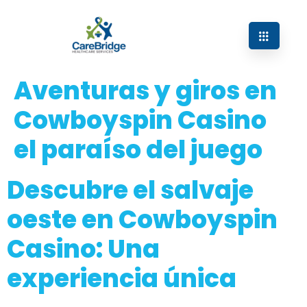
Aventuras y giros en
Cowboyspin Casino
el paraíso del juego
Descubre el salvaje
oeste en Cowboyspin
Casino: Una
experiencia única