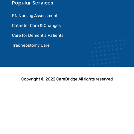
Popular Services
RN Nursing Assessment
Catheter Care & Changes
Care for Dementia Patients
Tracheostomy Care
Copyright © 2022 CareBridge All rights reserved