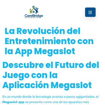
La Revolución del
Entretenimiento con
la App Megaslot
Descubre el Futuro del
Juego con la
Aplicación Megaslot
En un mundo donde la tecnología avanza a pasos agigantados, el
Megaslot app
se presenta como una de las apuestas más