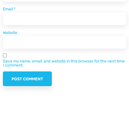
Email
*
Website
Save my name, email, and website in this browser for the next time
I comment.