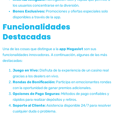
los usuarios concentrarse en la diversión.
Bonos Exclusivos:
Promociones y ofertas especiales solo
disponibles a través de la app.
Funcionalidades
Destacadas
Una de las cosas que distingue a la
app Megaslot
son sus
funcionalidades innovadoras. A continuación, algunas de las más
destacadas:
Juego en Vivo:
Disfruta de la experiencia de un casino real
gracias a los dealers en vivo.
Rondas de Bonificación:
Participa en emocionantes rondas
con la oportunidad de ganar premios adicionales.
Opciones de Pago Seguras:
Métodos de pago confiables y
rápidos para realizar depósitos y retiros.
Soporte al Cliente:
Asistencia disponible 24/7 para resolver
cualquier duda o problema.