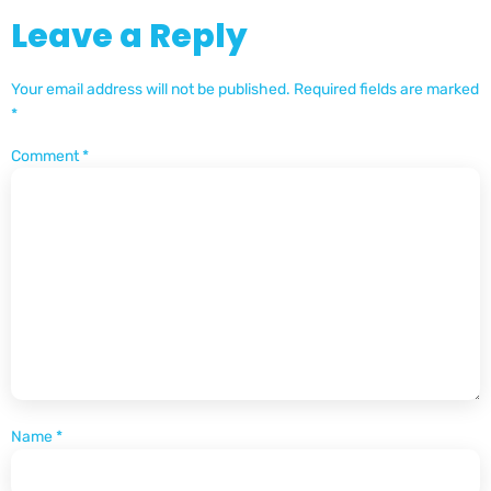
Leave a Reply
Your email address will not be published.
Required fields are marked
*
Comment
*
Name
*