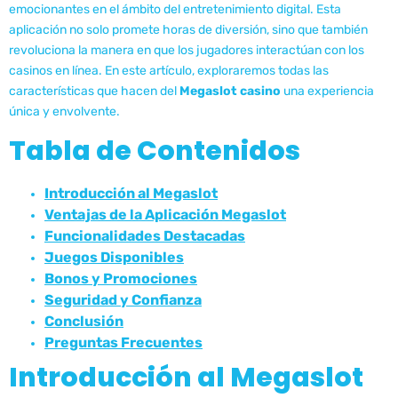
emocionantes en el ámbito del entretenimiento digital. Esta
aplicación no solo promete horas de diversión, sino que también
revoluciona la manera en que los jugadores interactúan con los
casinos en línea. En este artículo, exploraremos todas las
características que hacen del
Megaslot casino
una experiencia
única y envolvente.
Tabla de Contenidos
Introducción al Megaslot
Ventajas de la Aplicación Megaslot
Funcionalidades Destacadas
Juegos Disponibles
Bonos y Promociones
Seguridad y Confianza
Conclusión
Preguntas Frecuentes
Introducción al Megaslot