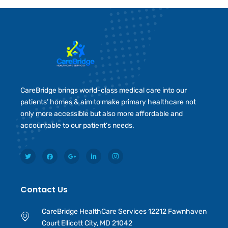
CareBridge brings world-class medical care into our
patients’ homes & aim to make primary healthcare not
only more accessible but also more affordable and
accountable to our patient’s needs.
Contact Us
CareBridge HealthCare Services 12212 Fawnhaven
Court Ellicott City, MD 21042