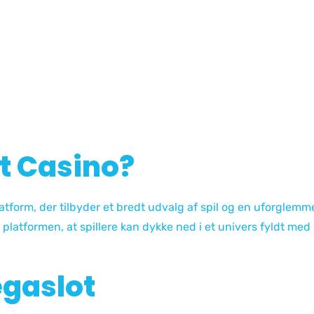
t Casino?
latform, der tilbyder et bredt udvalg af spil og en uforglemm
platformen, at spillere kan dykke ned i et univers fyldt me
egaslot