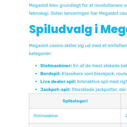
Megaslot blev grundlagt for at revolutionere
teknologi. Siden lanceringen har Megaslot casi
Spiludvalg i Meg
Megaslot casino skiller sig ud med et omfattend
kategorier:
Slotmaskiner:
En af de mest elskede kat
Bordspil:
Klassikere som blackjack, roule
Live dealer spil:
Interaktive spil med rig
Jackpot-spil:
Storslåede jackpotter, der 
Spilkategori
Slotmaskiner