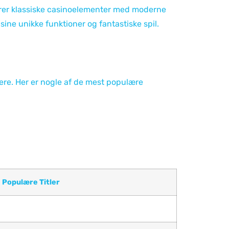
nerer klassiske casinoelementer med moderne
ine unikke funktioner og fantastiske spil.
llere. Her er nogle af de mest populære
Populære Titler