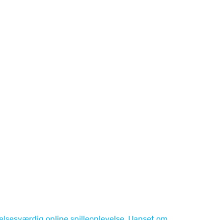
lsesværdig online spilleoplevelse. Uanset om