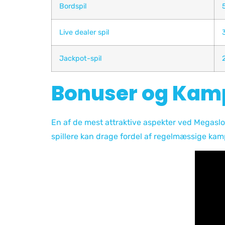
Bordspil
Live dealer spil
Jackpot-spil
Bonuser og Kam
En af de mest attraktive aspekter ved Megaslo
spillere kan drage fordel af regelmæssige kam