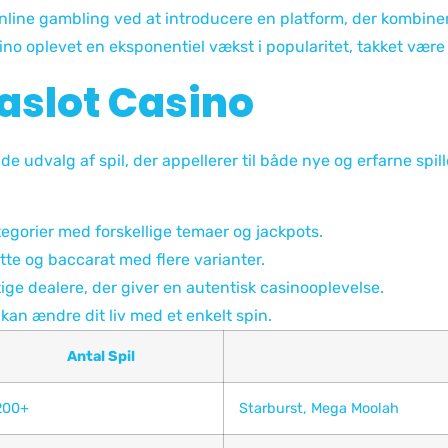
 online gambling ved at introducere en platform, der kombi
no oplevet en eksponentiel vækst i popularitet, takket være s
aslot Casino
e udvalg af spil, der appellerer til både nye og erfarne spi
egorier med forskellige temaer og jackpots.
tte og baccarat med flere varianter.
tige dealere, der giver en autentisk casinooplevelse.
kan ændre dit liv med et enkelt spin.
Antal Spil
200+
Starburst, Mega Moolah