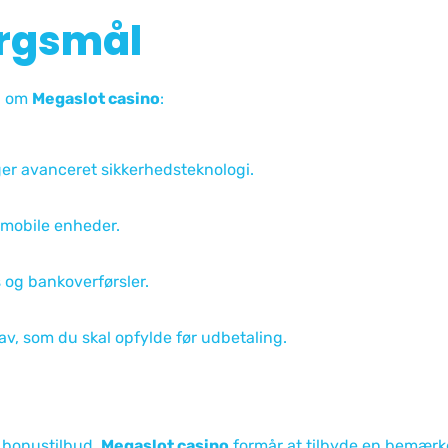
ørgsmål
ål om
Megaslot casino
:
ger avanceret sikkerhedsteknologi.
l mobile enheder.
s og bankoverførsler.
v, som du skal opfylde før udbetaling.
e bonustilbud,
Megaslot casino
formår at tilbyde en bemærke