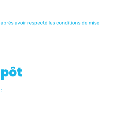
 après avoir respecté les conditions de mise.
épôt
: