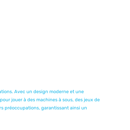
sations. Avec un design moderne et une
t pour jouer à des machines à sous, des jeux de
urs préoccupations, garantissant ainsi un