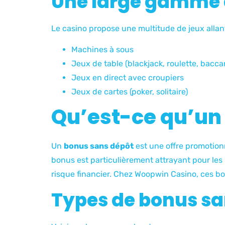
Une large gamme 
Le casino propose une multitude de jeux allan
Machines à sous
Jeux de table (blackjack, roulette, bacca
Jeux en direct avec croupiers
Jeux de cartes (poker, solitaire)
Qu’est-ce qu’un
Un
bonus sans dépôt
est une offre promotionn
bonus est particulièrement attrayant pour les n
risque financier. Chez Woopwin Casino, ces bon
Types de bonus sa