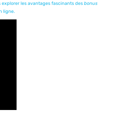
s explorer les avantages fascinants des
bonus
 ligne.