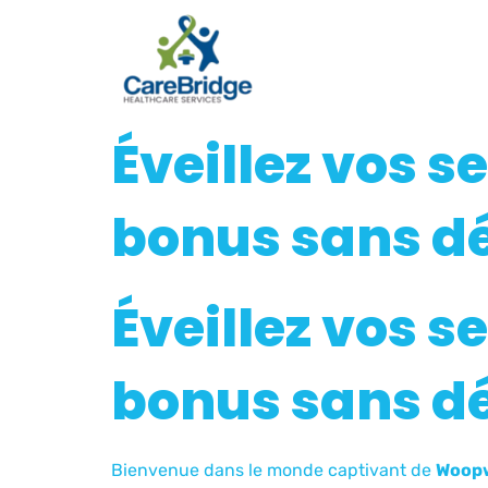
Éveillez vos 
bonus sans d
Éveillez vos 
bonus sans d
Bienvenue dans le monde captivant de
Woopw