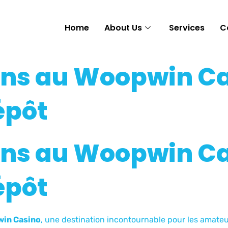
Home
About Us
Services
C
sens au Woopwin C
épôt
sens au Woopwin C
épôt
in Casino
, une destination incontournable pour les amateu