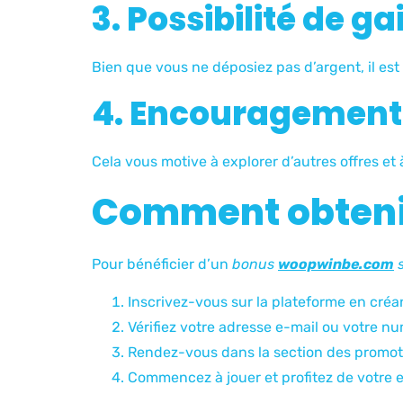
3. Possibilité de ga
Bien que vous ne déposiez pas d’argent, il est
4. Encouragement 
Cela vous motive à explorer d’autres offres et
Comment obtenir
Pour bénéficier d’un
bonus
woopwinbe.com
s
Inscrivez-vous sur la plateforme en cré
Vérifiez votre adresse e-mail ou votre n
Rendez-vous dans la section des promoti
Commencez à jouer et profitez de votre ex