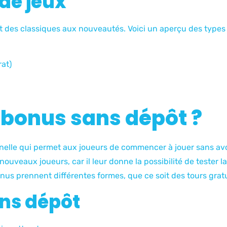
de jeux
t des classiques aux nouveautés. Voici un aperçu des types 
rat)
 bonus sans dépôt ?
elle qui permet aux joueurs de commencer à jouer sans avoir
ouveaux joueurs, car il leur donne la possibilité de tester l
us prennent différentes formes, que ce soit des tours gratui
ns dépôt