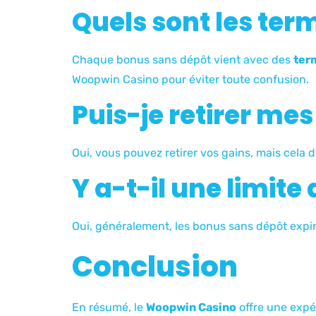
Quels sont les ter
Chaque bonus sans dépôt vient avec des
ter
Woopwin Casino pour éviter toute confusion.
Puis-je retirer me
Oui, vous pouvez retirer vos gains, mais cel
Y a-t-il une limite
Oui, généralement, les bonus sans dépôt expir
Conclusion
En résumé, le
Woopwin Casino
offre une expé