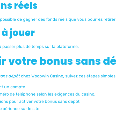
ins réels
 possible de gagner des fonds réels que vous pourrez retirer
à jouer
 à passer plus de temps sur la plateforme.
 votre bonus sans d
ans dépôt
chez Woopwin Casino, suivez ces étapes simples 
ant un compte.
uméro de téléphone selon les exigences du casino.
ons pour activer votre bonus sans dépôt.
périence sur le site !