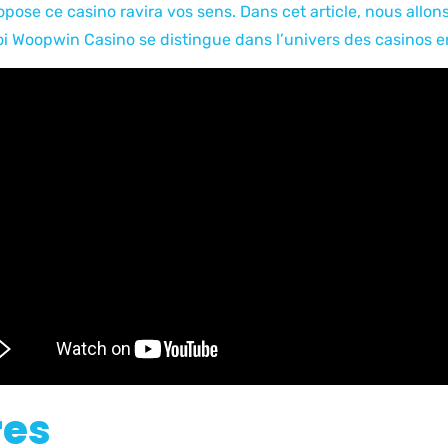
pose ce casino ravira vos sens. Dans cet article, nous allon
oi Woopwin Casino se distingue dans l’univers des casinos en
res