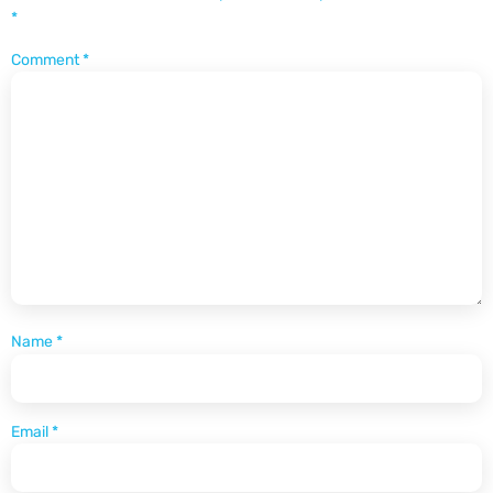
*
Comment
*
Name
*
Email
*