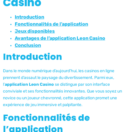
Casino
Introduction
Fonctionnalités de l’application
Jeux disponibles
Avantages de l’application Leon Casino
Conclusion
Introduction
Dans le monde numérique d’aujourd’hui, les casinos en ligne
prennent d’assaut le paysage du divertissement. Parmi eux,
l’
application Leon Casino
se distingue par son interface
conviviale et ses fonctionnalités innovantes. Que vous soyez un
novice ou un joueur chevronné, cette application promet une
expérience de jeu immersive et palpitante.
Fonctionnalités de
l’application