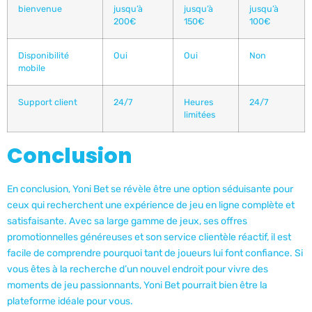
bienvenue
jusqu’à
jusqu’à
jusqu’à
200€
150€
100€
Disponibilité
Oui
Oui
Non
mobile
Support client
24/7
Heures
24/7
limitées
Conclusion
En conclusion, Yoni Bet se révèle être une option séduisante pour
ceux qui recherchent une expérience de jeu en ligne complète et
satisfaisante. Avec sa large gamme de jeux, ses offres
promotionnelles généreuses et son service clientèle réactif, il est
facile de comprendre pourquoi tant de joueurs lui font confiance. Si
vous êtes à la recherche d’un nouvel endroit pour vivre des
moments de jeu passionnants, Yoni Bet pourrait bien être la
plateforme idéale pour vous.