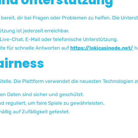
bereit, dir bei Fragen oder Problemen zu helfen. Die Unterst
tzung ist jederzeit erreichbar.
Live-Chat, E-Mail oder telefonische Unterstützung.
te für schnelle Antworten auf
https://lokicasinode.net/
h
airness
Stelle. Die Plattform verwendet die neuesten Technologien 
en Daten sind sicher und geschützt.
nd reguliert, um faire Spiele zu gewährleisten.
äßig auf Zufälligkeit getestet.