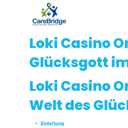
Loki Casino O
Glücksgott im
Loki Casino O
Welt des Glüc
Einleitung