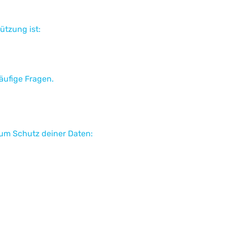
ützung ist:
äufige Fragen.
zum Schutz deiner Daten: