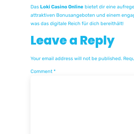
Das
Loki Casino Online
bietet dir eine aufre
attraktiven Bonusangeboten und einem engagi
was das digitale Reich für dich bereithält!
Leave a Reply
Your email address will not be published.
Requ
Comment
*