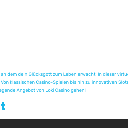
, an dem dein Glücksgott zum Leben erwacht! In dieser virtu
 Von klassischen Casino-Spielen bis hin zu innovativen Slot
regende Angebot von Loki Casino gehen!
t