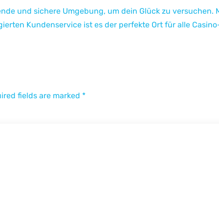
gende und sichere Umgebung, um dein Glück zu versuchen. Mit
erten Kundenservice ist es der perfekte Ort für alle Casi
ired fields are marked
*