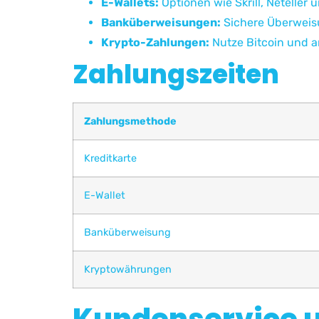
E-Wallets:
Optionen wie Skrill, Neteller 
Banküberweisungen:
Sichere Überweis
Krypto-Zahlungen:
Nutze Bitcoin und 
Zahlungszeiten
Zahlungsmethode
Kreditkarte
E-Wallet
Banküberweisung
Kryptowährungen
Kundenservice u