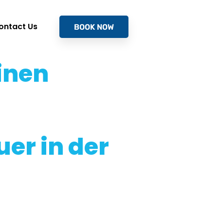
ontact Us
BOOK NOW
einen
uer in der