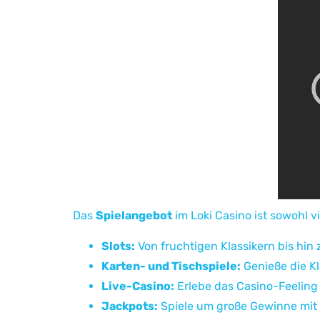
Das
Spielangebot
im Loki Casino ist sowohl vi
Slots:
Von fruchtigen Klassikern bis hin 
Karten- und Tischspiele:
Genieße die Kl
Live-Casino:
Erlebe das Casino-Feeling 
Jackpots:
Spiele um große Gewinne mit 