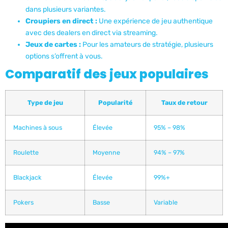
dans plusieurs variantes.
Croupiers en direct :
Une expérience de jeu authentique
avec des dealers en direct via streaming.
Jeux de cartes :
Pour les amateurs de stratégie, plusieurs
options s’offrent à vous.
Comparatif des jeux populaires
Type de jeu
Popularité
Taux de retour
Machines à sous
Élevée
95% – 98%
Roulette
Moyenne
94% – 97%
Blackjack
Élevée
99%+
Pokers
Basse
Variable