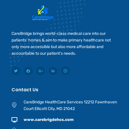
CareBridge brings world-class medical care into our
patients’ homes & aim to make primary healthcare not
only more accessible but also more affordable and
accountable to our patient’s needs.
Contact Us
CareBridge HealthCare Services 12212 Fawnhaven
Court Ellicott City, MD 21042
www.carebrigdehcs.com