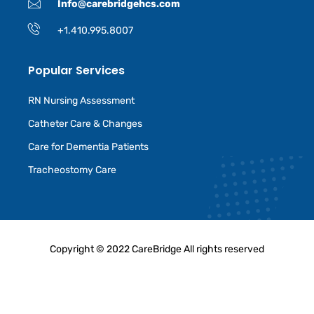
Info@carebridgehcs.com
+1.410.995.8007
Popular Services
RN Nursing Assessment
Catheter Care & Changes
Care for Dementia Patients
Tracheostomy Care
Copyright © 2022 CareBridge All rights reserved