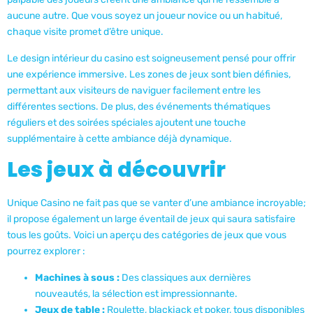
aucune autre. Que vous soyez un joueur novice ou un habitué,
chaque visite promet d’être unique.
Le design intérieur du casino est soigneusement pensé pour offrir
une expérience immersive. Les zones de jeux sont bien définies,
permettant aux visiteurs de naviguer facilement entre les
différentes sections. De plus, des événements thématiques
réguliers et des soirées spéciales ajoutent une touche
supplémentaire à cette ambiance déjà dynamique.
Les jeux à découvrir
Unique Casino ne fait pas que se vanter d’une ambiance incroyable;
il propose également un large éventail de jeux qui saura satisfaire
tous les goûts. Voici un aperçu des catégories de jeux que vous
pourrez explorer :
Machines à sous :
Des classiques aux dernières
nouveautés, la sélection est impressionnante.
Jeux de table :
Roulette, blackjack et poker, tous disponibles