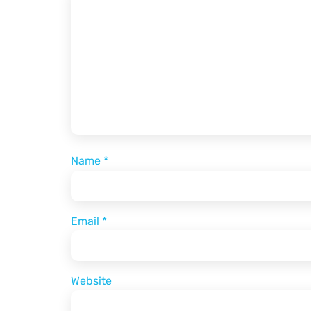
Name
*
Email
*
Website