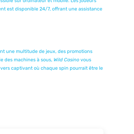
ssible sur ordinateur et mobile. Les joueurs
ent est disponible 24/7, offrant une assistance
rant une multitude de jeux, des promotions
gie des machines à sous,
Wild Casino
vous
ers captivant où chaque spin pourrait être le