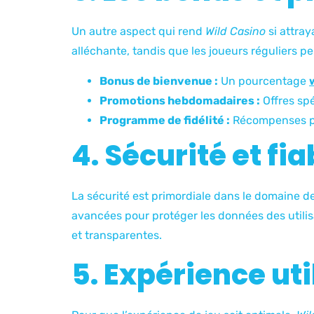
Un autre aspect qui rend
Wild Casino
si attray
alléchante, tandis que les joueurs réguliers pe
Bonus de bienvenue :
Un pourcentage
Promotions hebdomadaires :
Offres spé
Programme de fidélité :
Récompenses pou
4. Sécurité et fia
La sécurité est primordiale dans le domaine de
avancées pour protéger les données des utilisa
et transparentes.
5. Expérience uti