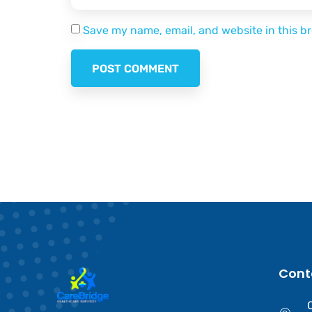
Save my name, email, and website in this br
Cont