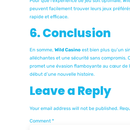
Pour que l’expérience de jeu soit optimale,
Wil
peuvent facilement trouver leurs jeux préférés
rapide et efficace.
6. Conclusion
En somme,
Wild Casino
est bien plus qu’un si
alléchantes et une sécurité sans compromis. Q
promet une évasion flamboyante au cœur de l’
début d’une nouvelle histoire.
Leave a Reply
Your email address will not be published.
Requ
Comment
*