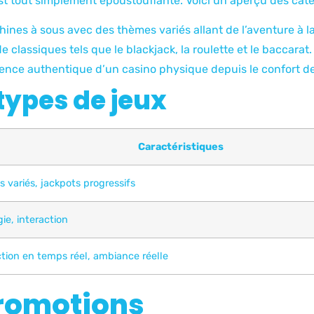
t tout simplement époustouflante. Voici un aperçu des caté
nes à sous avec des thèmes variés allant de l’aventure à l
classiques tels que le blackjack, la roulette et le baccarat.
ence authentique d’un casino physique depuis le confort de
ypes de jeux
Caractéristiques
 variés, jackpots progressifs
ie, interaction
ction en temps réel, ambiance réelle
promotions