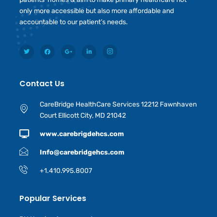
only more accessible but also more affordable and
accountable to our patient’s needs.
Contact Us
CareBridge HealthCare Services 12212 Fawnhaven
Court Ellicott City, MD 21042
www.carebrigdehcs.com
Info@carebridgehcs.com
+1.410.995.8007
Popular Services