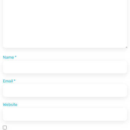
Name
*
Email
*
Website