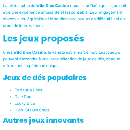
La philosophie de
Wild Dice Casino
repose sur l’idée que le jeu doit
être une expérience amusante et responsable. Leur engagement
envers le jeu équitable et le soutien aux joueurs en difficulté est au
cœur de leurs valeurs.
Les jeux proposés
Chez
Wild Dice Casino
, la variété est le maître mot. Les joueurs
peuvent s’attendre à une large sélection de jeux de dés, chacun
offrant une expérience unique.
Jeux de dés populaires
Pari sur les dés
Dice Duel
Lucky Dice
High-Stakes Craps
Autres jeux innovants