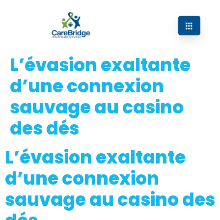
L’évasion exaltante
d’une connexion
sauvage au casino
des dés
L’évasion exaltante
d’une connexion
sauvage au casino des