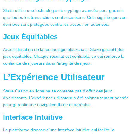
Stake utilise une technologie de cryptage avancée pour garantir
que toutes les transactions sont sécurisées. Cela signifie que vos
données sont protégées contre les accès non autorisés.
Jeux Équitables
Avec l’utilisation de la technologie blockchain, Stake garantit des
jeux équitables. Chaque résultat est vérifiable, ce qui renforce la
confiance des joueurs dans l’intégrité des jeux.
L’Expérience Utilisateur
Stake Casino en ligne ne se contente pas d’offrir des jeux
divertissants. L’expérience utilisateur a été soigneusement pensée
pour garantir une navigation fluide et agréable.
Interface Intuitive
La plateforme dispose d’une interface intuitive qui facilite la