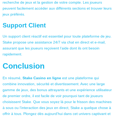
recherche de jeux et la gestion de votre compte. Les joueurs
peuvent facilement accéder aux différents sections et trouver leurs
jeux préférés.
Support Client
Un support client réactif est essentiel pour toute plateforme de jeu.
Stake propose une assistance 24/7 via chat en direct et e-mail,
assurant que les joueurs reçoivent l’aide dont ils ont besoin
rapidement.
Conclusion
En résumé,
Stake Casino en ligne
est une plateforme qui
combine innovation, sécurité et divertissement. Avec une large
gamme de jeux, des bonus attrayants et une expérience utilisateur
de premier ordre, il est facile de voir pourquoi tant de joueurs
choisissent Stake. Que vous soyez là pour le frisson des machines
à sous ou l’interaction des jeux en direct, Stake a quelque chose à
offrir à tous. Plongez dès aujourd’hui dans cet univers captivant et