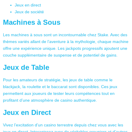
Jeux en direct
Jeux de société
Machines à Sous
Les machines à sous sont un incontournable chez Stake. Avec des
thèmes variés allant de l’aventure à la mythologie, chaque machine
offre une expérience unique. Les jackpots progressifs ajoutent une
couche supplémentaire de suspense et de potentiel de gains.
Jeux de Table
Pour les amateurs de stratégie, les jeux de table comme le
blackjack, la roulette et le baccarat sont disponibles. Ces jeux
permettent aux joueurs de tester leurs compétences tout en
profitant d’une atmosphère de casino authentique.
Jeux en Direct
Vivez l’excitation d’un casino terrestre depuis chez vous avec les
jeux en direct. Interagissez avec de véritables croupiers et d’autres