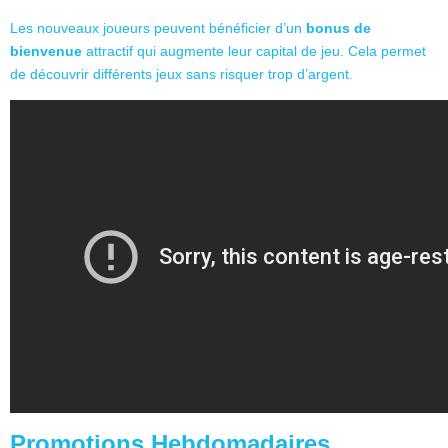
Les nouveaux joueurs peuvent bénéficier d’un
bonus de
bienvenue
attractif qui augmente leur capital de jeu. Cela permet
de découvrir différents jeux sans risquer trop d’argent.
Promotions Hebdomadaires