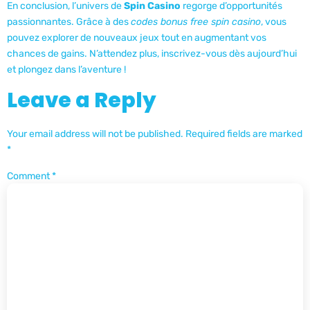
En conclusion, l’univers de
Spin Casino
regorge d’opportunités
passionnantes. Grâce à des
codes bonus free spin casino
, vous
pouvez explorer de nouveaux jeux tout en augmentant vos
chances de gains. N’attendez plus, inscrivez-vous dès aujourd’hui
et plongez dans l’aventure !
Leave a Reply
Your email address will not be published.
Required fields are marked
*
Comment
*