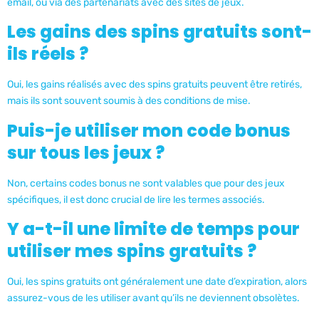
email, ou via des partenariats avec des sites de jeux.
Les gains des spins gratuits sont-
ils réels ?
Oui, les gains réalisés avec des spins gratuits peuvent être retirés,
mais ils sont souvent soumis à des conditions de mise.
Puis-je utiliser mon code bonus
sur tous les jeux ?
Non, certains codes bonus ne sont valables que pour des jeux
spécifiques, il est donc crucial de lire les termes associés.
Y a-t-il une limite de temps pour
utiliser mes spins gratuits ?
Oui, les spins gratuits ont généralement une date d’expiration, alors
assurez-vous de les utiliser avant qu’ils ne deviennent obsolètes.