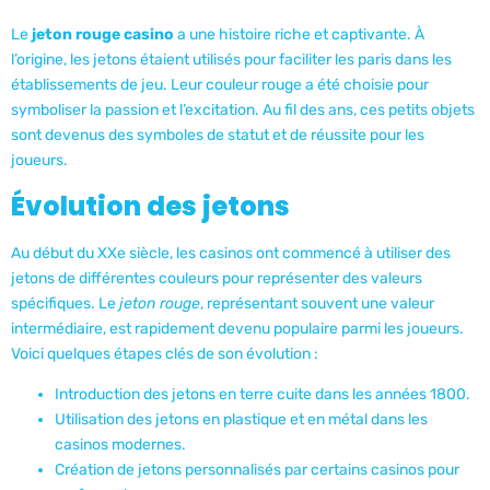
Le
jeton rouge casino
a une histoire riche et captivante. À
l’origine, les jetons étaient utilisés pour faciliter les paris dans les
établissements de jeu. Leur couleur rouge a été choisie pour
symboliser la passion et l’excitation. Au fil des ans, ces petits objets
sont devenus des symboles de statut et de réussite pour les
joueurs.
Évolution des jetons
Au début du XXe siècle, les casinos ont commencé à utiliser des
jetons de différentes couleurs pour représenter des valeurs
spécifiques. Le
jeton rouge
, représentant souvent une valeur
intermédiaire, est rapidement devenu populaire parmi les joueurs.
Voici quelques étapes clés de son évolution :
Introduction des jetons en terre cuite dans les années 1800.
Utilisation des jetons en plastique et en métal dans les
casinos modernes.
Création de jetons personnalisés par certains casinos pour