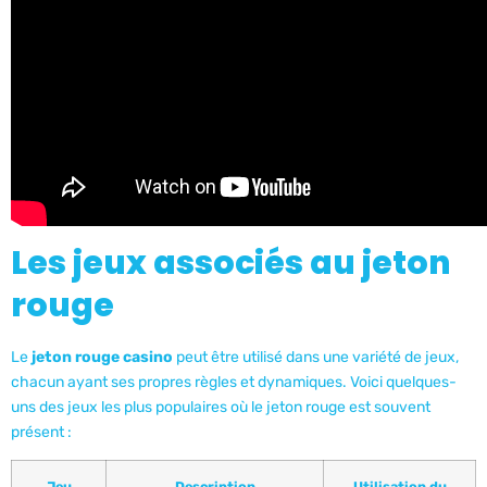
Les jeux associés au jeton
rouge
Le
jeton rouge casino
peut être utilisé dans une variété de jeux,
chacun ayant ses propres règles et dynamiques. Voici quelques-
uns des jeux les plus populaires où le jeton rouge est souvent
présent :
Jeu
Description
Utilisation du