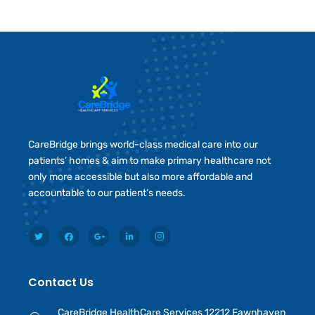
CareBridge brings world-class medical care into our
patients’ homes & aim to make primary healthcare not
only more accessible but also more affordable and
accountable to our patient’s needs.
Contact Us
CareBridge HealthCare Services 12212 Fawnhaven