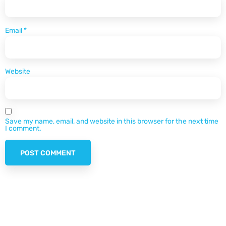
Email
*
Website
Save my name, email, and website in this browser for the next time
I comment.