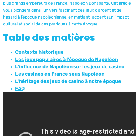
plus grands empereurs de France, Napoléon Bonaparte. Cet article
vous plongera dans l’univers fascinant des jeux d’argent et de
hasard à l’époque napoléonienne, en mettant l’accent sur l’impact
culturel et social de ces pratiques à cette époque.
Table des matières
Contexte historique
Les jeux populaires à l’époque de Napoléon
L’influence de Napoléon sur les jeux de casino
Les casinos en France sous Napoléon
L’héritage des jeux de casino à notre époque
FAQ