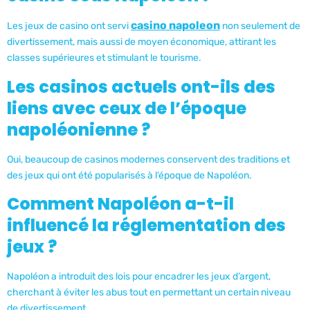
casino napoleon
Les jeux de casino ont servi
non seulement de
divertissement, mais aussi de moyen économique, attirant les
classes supérieures et stimulant le tourisme.
Les casinos actuels ont-ils des
liens avec ceux de l’époque
napoléonienne ?
Oui, beaucoup de casinos modernes conservent des traditions et
des jeux qui ont été popularisés à l’époque de Napoléon.
Comment Napoléon a-t-il
influencé la réglementation des
jeux ?
Napoléon a introduit des lois pour encadrer les jeux d’argent,
cherchant à éviter les abus tout en permettant un certain niveau
de divertissement.