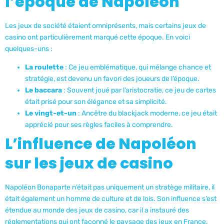
l’époque de Napoléon
Les jeux de société étaient omniprésents, mais certains jeux de
casino ont particulièrement marqué cette époque. En voici
quelques-uns :
La roulette
: Ce jeu emblématique, qui mélange chance et
stratégie, est devenu un favori des joueurs de l’époque.
Le baccara
: Souvent joué par l’aristocratie, ce jeu de cartes
était prisé pour son élégance et sa simplicité.
Le vingt-et-un
: Ancêtre du blackjack moderne, ce jeu était
apprécié pour ses règles faciles à comprendre.
L’influence de Napoléon
sur les jeux de casino
Napoléon Bonaparte n’était pas uniquement un stratège militaire, il
était également un homme de culture et de lois. Son influence s’est
étendue au monde des jeux de casino, car il a instauré des
réglementations qui ont façonné le paysage des jeux en France.