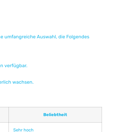
ine umfangreiche Auswahl, die Folgendes
en verfügbar.
erlich wachsen.
Beliebtheit
Sehr hoch