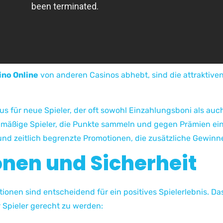
ino Online
von anderen Casinos abhebt, sind die attraktive
 für neue Spieler, der oft sowohl Einzahlungsboni als auch
mäßige Spieler, die Punkte sammeln und gegen Prämien ei
und zeitlich begrenzte Promotionen, die zusätzliche Gewinn
onen und Sicherheit
tionen sind entscheidend für ein positives Spielerlebnis. D
Spieler gerecht zu werden: