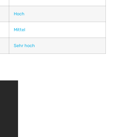
Hoch
Mittel
Sehr hoch