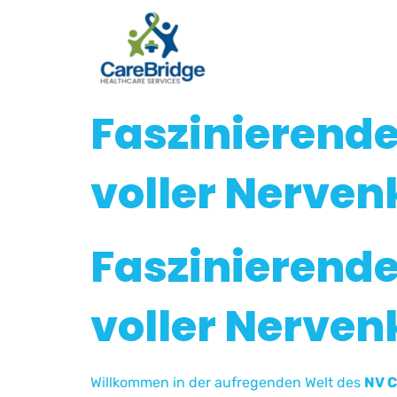
Faszinierende
voller Nerve
Faszinierende
voller Nerve
Willkommen in der aufregenden Welt des
NV C