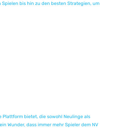
 Spielen bis hin zu den besten Strategien, um
Plattform bietet, die sowohl Neulinge als
 kein Wunder, dass immer mehr Spieler dem NV