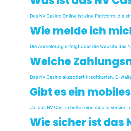
Was ist das NV Ca
Das NV Casino Online ist eine Plattform, die e
Wie melde ich mic
Die Anmeldung erfolgt über die Website des N
Welche Zahlungsm
Das NV Casino akzeptiert Kreditkarten, E-Wal
Gibt es ein mobile
Ja, das NV Casino bietet eine mobile Version, d
Wie sicher ist das