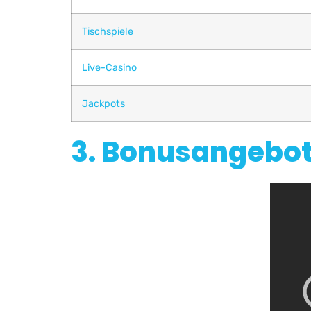
Tischspiele
Live-Casino
Jackpots
3. Bonusangebo