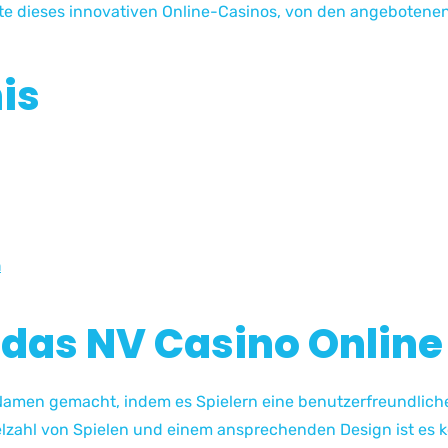
te dieses innovativen Online-Casinos, von den angebotenen
is
n
r das NV Casino Online
Namen gemacht, indem es Spielern eine benutzerfreundliche 
Vielzahl von Spielen und einem ansprechenden Design ist es