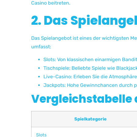
Casino beitreten.
2. Das Spielange
Das Spielangebot ist eines der wichtigsten M
umfasst:
Slots: Von klassischen einarmigen Band
Tischspiele: Beliebte Spiele wie Blackja
Live-Casino: Erleben Sie die Atmosphäre 
Jackpots: Hohe Gewinnchancen durch p
Vergleichstabelle 
Spielkategorie
Slots