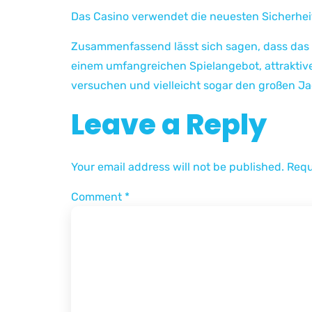
Das Casino verwendet die neuesten Sicherheit
Zusammenfassend lässt sich sagen, dass das
einem umfangreichen Spielangebot, attraktive
versuchen und vielleicht sogar den großen J
Leave a Reply
Your email address will not be published.
Requ
Comment
*