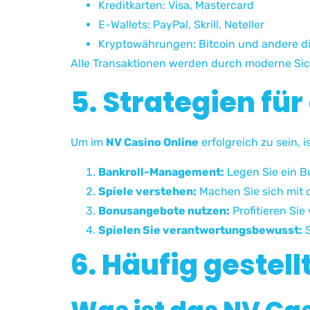
Kreditkarten: Visa, Mastercard
E-Wallets: PayPal, Skrill, Neteller
Kryptowährungen: Bitcoin und andere d
Alle Transaktionen werden durch moderne Sich
5. Strategien für
Um im
NV Casino Online
erfolgreich zu sein, 
Bankroll-Management:
Legen Sie ein Bu
Spiele verstehen:
Machen Sie sich mit d
Bonusangebote nutzen:
Profitieren Sie
Spielen Sie verantwortungsbewusst:
S
6. Häufig gestell