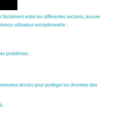
 facilement entre les différentes sections, trouver
ience utilisateur exceptionnelle :
les problèmes.
esures strictes pour protéger les données des
é.