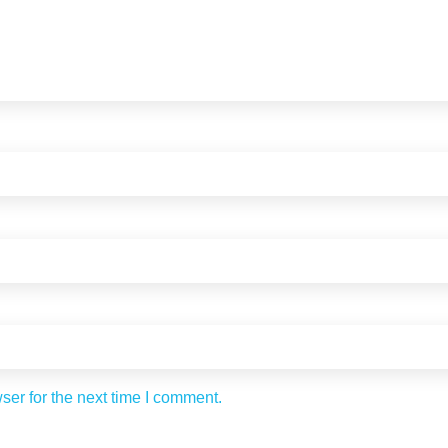
ser for the next time I comment.