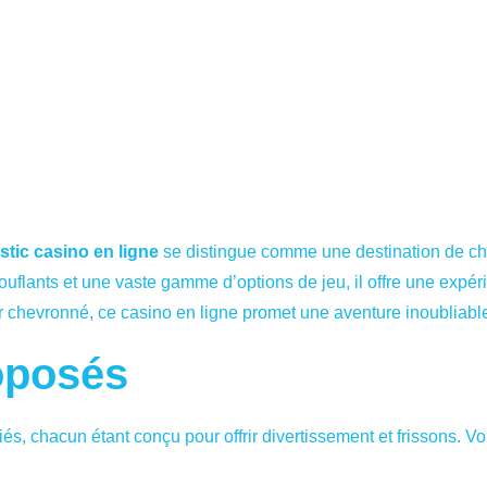
stic casino en ligne
se distingue comme une destination de ch
uflants et une vaste gamme d’options de jeu, il offre une expér
 chevronné, ce casino en ligne promet une aventure inoubliabl
roposés
és, chacun étant conçu pour offrir divertissement et frissons. V