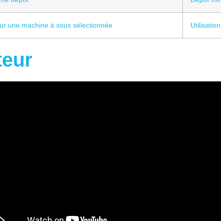
 sur une machine à sous sélectionnée
Utilisatio
teur