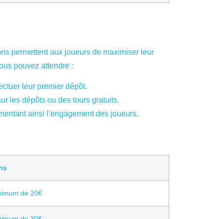
ons permettent aux joueurs de maximiser leur
vous pouvez attendre :
ectuer leur premier dépôt.
r les dépôts ou des tours gratuits.
entant ainsi l’engagement des joueurs.
ns
nimum de 20€
nimum de 30€