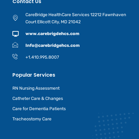
Contact Us
CareBridge HealthCare Services 12212 Fawnhaven
Court Ellicott City, MD 21042
www.carebrigdehcs.com
Info@carebridgehcs.com
+1.410.995.8007
Popular Services
RN Nursing Assessment
Catheter Care & Changes
Care for Dementia Patients
Tracheostomy Care