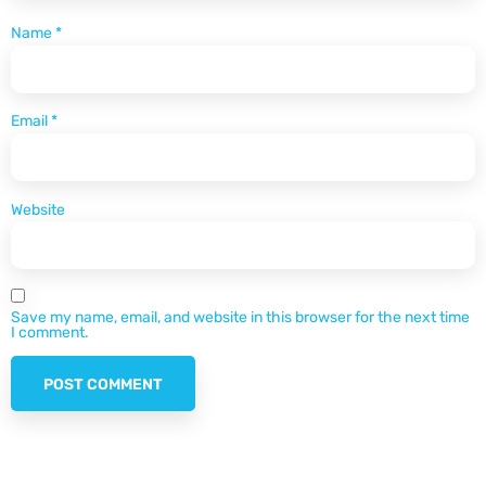
Name
*
Email
*
Website
Save my name, email, and website in this browser for the next time
I comment.