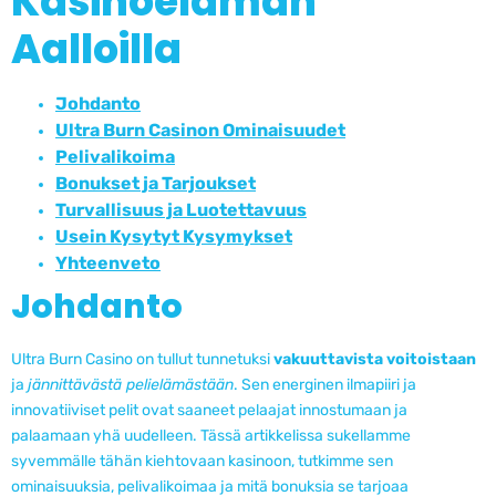
Kasinoelämän
Aalloilla
Johdanto
Ultra Burn Casinon Ominaisuudet
Pelivalikoima
Bonukset ja Tarjoukset
Turvallisuus ja Luotettavuus
Usein Kysytyt Kysymykset
Yhteenveto
Johdanto
Ultra Burn Casino on tullut tunnetuksi
vakuuttavista voitoistaan
ja
jännittävästä pelielämästään
. Sen energinen ilmapiiri ja
innovatiiviset pelit ovat saaneet pelaajat innostumaan ja
palaamaan yhä uudelleen. Tässä artikkelissa sukellamme
syvemmälle tähän kiehtovaan kasinoon, tutkimme sen
ominaisuuksia, pelivalikoimaa ja mitä bonuksia se tarjoaa