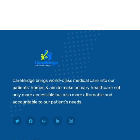
CareBridge brings world-class medical care into our
patients’ homes & aim to make primary healthcare not
only more accessible but also more affordable and
accountable to our patient’s needs.