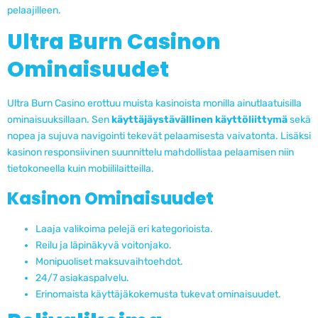
pelaajilleen.
Ultra Burn Casinon
Ominaisuudet
Ultra Burn Casino erottuu muista kasinoista monilla ainutlaatuisilla
ominaisuuksillaan. Sen
käyttäjäystävällinen käyttöliittymä
sekä
nopea ja sujuva navigointi tekevät pelaamisesta vaivatonta. Lisäksi
kasinon responsiivinen suunnittelu mahdollistaa pelaamisen niin
tietokoneella kuin mobiililaitteilla.
Kasinon Ominaisuudet
Laaja valikoima pelejä eri kategorioista.
Reilu ja läpinäkyvä voitonjako.
Monipuoliset maksuvaihtoehdot.
24/7 asiakaspalvelu.
Erinomaista käyttäjäkokemusta tukevat ominaisuudet.