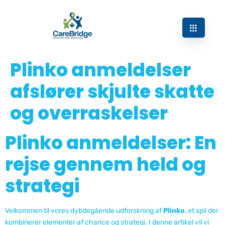
Plinko anmeldelser
afslører skjulte skatte
og overraskelser
Plinko anmeldelser: En
rejse gennem held og
strategi
Velkommen til vores dybdegående udforskning af
Plinko
, et spil der
kombinerer elementer af chance og strategi. I denne artikel vil vi