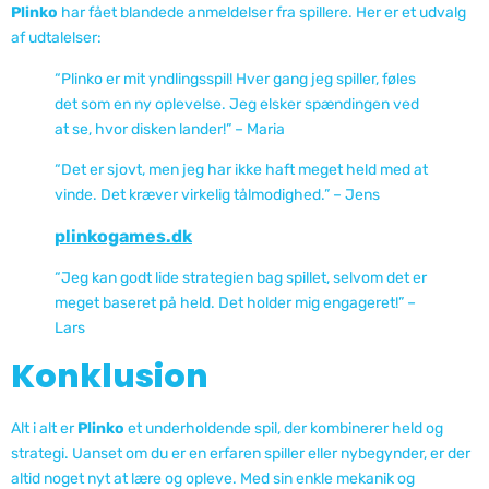
Plinko
har fået blandede anmeldelser fra spillere. Her er et udvalg
af udtalelser:
“Plinko er mit yndlingsspil! Hver gang jeg spiller, føles
det som en ny oplevelse. Jeg elsker spændingen ved
at se, hvor disken lander!” – Maria
“Det er sjovt, men jeg har ikke haft meget held med at
vinde. Det kræver virkelig tålmodighed.” – Jens
plinkogames.dk
“Jeg kan godt lide strategien bag spillet, selvom det er
meget baseret på held. Det holder mig engageret!” –
Lars
Konklusion
Alt i alt er
Plinko
et underholdende spil, der kombinerer held og
strategi. Uanset om du er en erfaren spiller eller nybegynder, er der
altid noget nyt at lære og opleve. Med sin enkle mekanik og