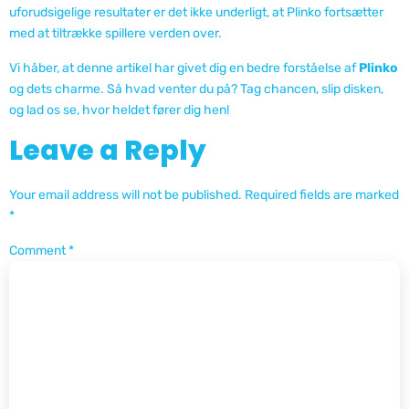
uforudsigelige resultater er det ikke underligt, at Plinko fortsætter
med at tiltrække spillere verden over.
Vi håber, at denne artikel har givet dig en bedre forståelse af
Plinko
og dets charme. Så hvad venter du på? Tag chancen, slip disken,
og lad os se, hvor heldet fører dig hen!
Leave a Reply
Your email address will not be published.
Required fields are marked
*
Comment
*