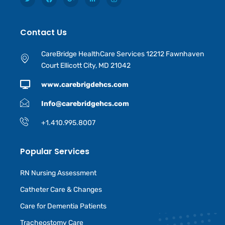
Contact Us
CareBridge HealthCare Services 12212 Fawnhaven
Court Ellicott City, MD 21042
www.carebrigdehcs.com
Info@carebridgehcs.com
+1.410.995.8007
Popular Services
RN Nursing Assessment
Catheter Care & Changes
Care for Dementia Patients
Tracheostomy Care