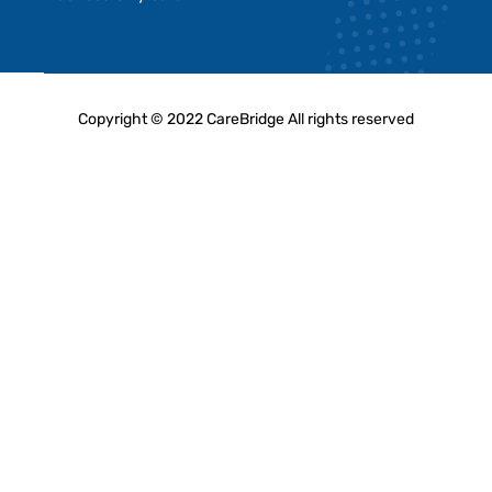
Copyright © 2022 CareBridge All rights reserved