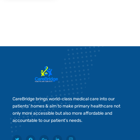
CareBridge brings world-class medical care into our
patients’ homes & aim to make primary healthcare not
only more accessible but also more affordable and
accountable to our patient’s needs.