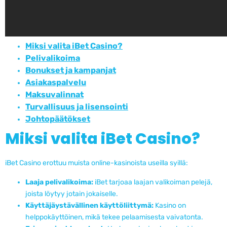
Miksi valita iBet Casino?
Pelivalikoima
Bonukset ja kampanjat
Asiakaspalvelu
Maksuvalinnat
Turvallisuus ja lisensointi
Johtopäätökset
Miksi valita iBet Casino?
iBet Casino erottuu muista online-kasinoista useilla syillä:
Laaja pelivalikoima:
iBet tarjoaa laajan valikoiman pelejä,
joista löytyy jotain jokaiselle.
Käyttäjäystävällinen käyttöliittymä:
Kasino on
helppokäyttöinen, mikä tekee pelaamisesta vaivatonta.