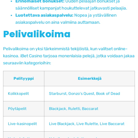
Erinomaiset bonukset:
Uuden pelaajan bonukset ja
säännölliset kampanjat houkuttelevat jatkuvasti pelaajia.
Luotettava asiakaspalvelu:
Nopea ja ystävällinen
asiakaspalvelu on aina valmiina auttamaan.
Pelivalikoima
Pelivalikoima on yksi tärkeimmistä tekijöistä, kun valitset online-
kasinoa. iBet Casino tarjoaa monenlaisia pelejä, jotka voidaan jakaa
seuraaviin kategorioihin:
Pelityyppi
Esimerkkejä
Kolikkopelit
Starburst, Gonzo’s Quest, Book of Dead
Pöytäpelit
Blackjack, Ruletti, Baccarat
Live-kasinopelit
Live Blackjack, Live Rulette, Live Baccarat