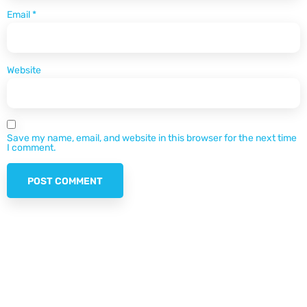
Email
*
Website
Save my name, email, and website in this browser for the next time
I comment.