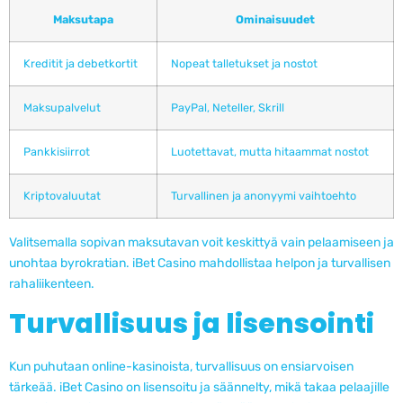
Maksutapa
Ominaisuudet
Kreditit ja debetkortit
Nopeat talletukset ja nostot
Maksupalvelut
PayPal, Neteller, Skrill
Pankkisiirrot
Luotettavat, mutta hitaammat nostot
Kriptovaluutat
Turvallinen ja anonyymi vaihtoehto
Valitsemalla sopivan maksutavan voit keskittyä vain pelaamiseen ja
unohtaa byrokratian. iBet Casino mahdollistaa helpon ja turvallisen
rahaliikenteen.
Turvallisuus ja lisensointi
Kun puhutaan online-kasinoista, turvallisuus on ensiarvoisen
tärkeää. iBet Casino on lisensoitu ja säännelty, mikä takaa pelaajille