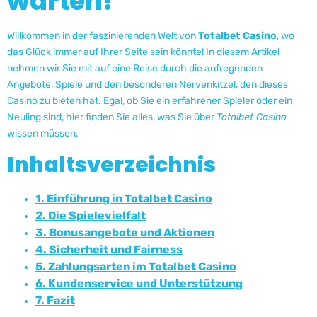
warten!
Willkommen in der faszinierenden Welt von
Totalbet Casino
, wo
das Glück immer auf Ihrer Seite sein könnte! In diesem Artikel
nehmen wir Sie mit auf eine Reise durch die aufregenden
Angebote, Spiele und den besonderen Nervenkitzel, den dieses
Casino zu bieten hat. Egal, ob Sie ein erfahrener Spieler oder ein
Neuling sind, hier finden Sie alles, was Sie über
Totalbet Casino
wissen müssen.
Inhaltsverzeichnis
1. Einführung in Totalbet Casino
2. Die Spielevielfalt
3. Bonusangebote und Aktionen
4. Sicherheit und Fairness
5. Zahlungsarten im Totalbet Casino
6. Kundenservice und Unterstützung
7. Fazit