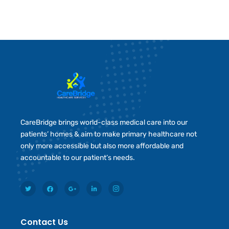
CareBridge brings world-class medical care into our
patients’ homes & aim to make primary healthcare not
only more accessible but also more affordable and
accountable to our patient’s needs.
Contact Us