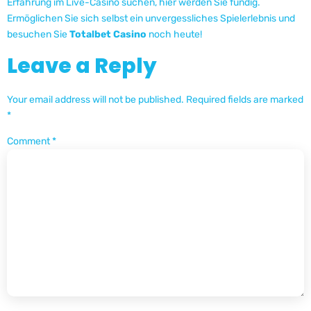
Erfahrung im Live-Casino suchen, hier werden Sie fündig.
Ermöglichen Sie sich selbst ein unvergessliches Spielerlebnis und
besuchen Sie
Totalbet Casino
noch heute!
Leave a Reply
Your email address will not be published.
Required fields are marked
*
Comment
*