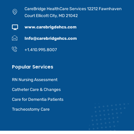
CareBridge HealthCare Services 12212 Fawnhaven
Court Ellicott City, MD 21042
www.carebrigdehcs.com
Info@carebridgehcs.com
+1.410.995.8007
Popular Services
RN Nursing Assessment
Catheter Care & Changes
Care for Dementia Patients
Tracheostomy Care