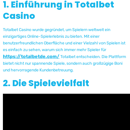
1. Einführung in Totalbet
Casino
Totalbet Casino wurde gegründet, um Spielern weltweit ein
einzigartiges Online-Spielerlebnis zu bieten. Mit einer
benutzerfreundlichen Oberfläche und einer Vielzahl von Spielen ist
es einfach zu sehen, warum sich immer mehr Spieler für
https://totalbetde.com/
Totalbet entscheiden. Die Plattform
bietet nicht nur spannende Spiele, sondern auch großzügige Boni
und hervorragende Kundenbetreuung.
2. Die Spielevielfalt