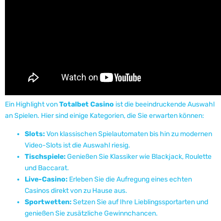
Ein Highlight von
Totalbet Casino
ist die beeindruckende Auswahl
an Spielen. Hier sind einige Kategorien, die Sie erwarten können:
Slots:
Von klassischen Spielautomaten bis hin zu modernen
Video-Slots ist die Auswahl riesig.
Tischspiele:
Genießen Sie Klassiker wie Blackjack, Roulette
und Baccarat.
Live-Casino:
Erleben Sie die Aufregung eines echten
Casinos direkt von zu Hause aus.
Sportwetten:
Setzen Sie auf Ihre Lieblingssportarten und
genießen Sie zusätzliche Gewinnchancen.