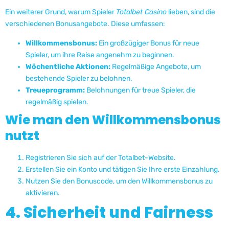
Ein weiterer Grund, warum Spieler
Totalbet Casino
lieben, sind die
verschiedenen Bonusangebote. Diese umfassen:
Willkommensbonus:
Ein großzügiger Bonus für neue
Spieler, um ihre Reise angenehm zu beginnen.
Wöchentliche Aktionen:
Regelmäßige Angebote, um
bestehende Spieler zu belohnen.
Treueprogramm:
Belohnungen für treue Spieler, die
regelmäßig spielen.
Wie man den Willkommensbonus
nutzt
Registrieren Sie sich auf der Totalbet-Website.
Erstellen Sie ein Konto und tätigen Sie Ihre erste Einzahlung.
Nutzen Sie den Bonuscode, um den Willkommensbonus zu
aktivieren.
4. Sicherheit und Fairness