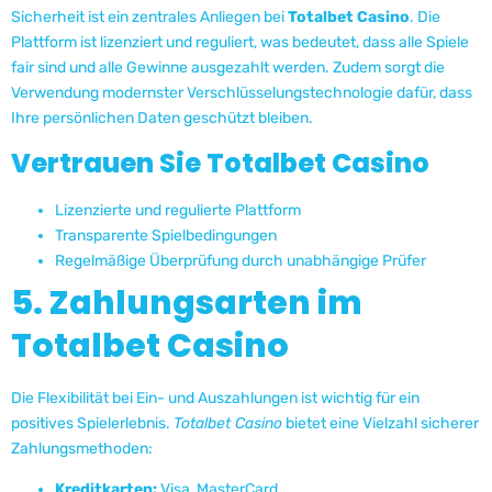
Sicherheit ist ein zentrales Anliegen bei
Totalbet Casino
. Die
Plattform ist lizenziert und reguliert, was bedeutet, dass alle Spiele
fair sind und alle Gewinne ausgezahlt werden. Zudem sorgt die
Verwendung modernster Verschlüsselungstechnologie dafür, dass
Ihre persönlichen Daten geschützt bleiben.
Vertrauen Sie Totalbet Casino
Lizenzierte und regulierte Plattform
Transparente Spielbedingungen
Regelmäßige Überprüfung durch unabhängige Prüfer
5. Zahlungsarten im
Totalbet Casino
Die Flexibilität bei Ein- und Auszahlungen ist wichtig für ein
positives Spielerlebnis.
Totalbet Casino
bietet eine Vielzahl sicherer
Zahlungsmethoden:
Kreditkarten:
Visa, MasterCard