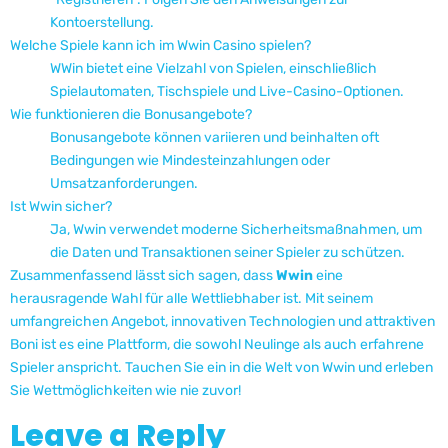
Kontoerstellung.
Welche Spiele kann ich im Wwin Casino spielen?
WWin bietet eine Vielzahl von Spielen, einschließlich
Spielautomaten, Tischspiele und Live-Casino-Optionen.
Wie funktionieren die Bonusangebote?
Bonusangebote können variieren und beinhalten oft
Bedingungen wie Mindesteinzahlungen oder
Umsatzanforderungen.
Ist Wwin sicher?
Ja, Wwin verwendet moderne Sicherheitsmaßnahmen, um
die Daten und Transaktionen seiner Spieler zu schützen.
Zusammenfassend lässt sich sagen, dass
Wwin
eine
herausragende Wahl für alle Wettliebhaber ist. Mit seinem
umfangreichen Angebot, innovativen Technologien und attraktiven
Boni ist es eine Plattform, die sowohl Neulinge als auch erfahrene
Spieler anspricht. Tauchen Sie ein in die Welt von Wwin und erleben
Sie Wettmöglichkeiten wie nie zuvor!
Leave a Reply