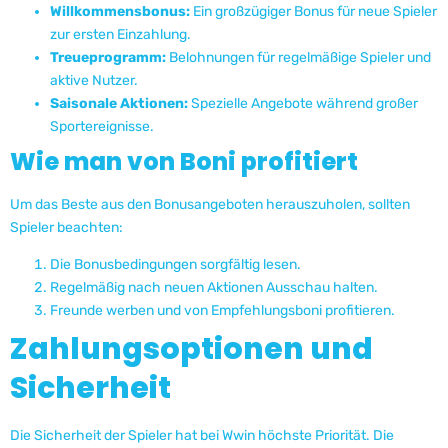
Willkommensbonus:
Ein großzügiger Bonus für neue Spieler
zur ersten Einzahlung.
Treueprogramm:
Belohnungen für regelmäßige Spieler und
aktive Nutzer.
Saisonale Aktionen:
Spezielle Angebote während großer
Sportereignisse.
Wie man von Boni profitiert
Um das Beste aus den Bonusangeboten herauszuholen, sollten
Spieler beachten:
Die Bonusbedingungen sorgfältig lesen.
Regelmäßig nach neuen Aktionen Ausschau halten.
Freunde werben und von Empfehlungsboni profitieren.
Zahlungsoptionen und
Sicherheit
Die Sicherheit der Spieler hat bei Wwin höchste Priorität. Die