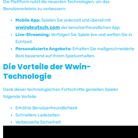
Die Plattform nutzt die neuesten Technologien, um das
Benutzererlebnis zu verbessern:
Mobile App:
Spielen Sie jederzeit und überall mit
wwindeutsch.com
der benutzerfreundlichen App.
Live-Streaming:
Verfolgen Sie Spiele live und wetten Sie in
Echtzeit.
Personalisierte Angebote:
Erhalten Sie maßgeschneiderte
Boni basierend auf Ihrem Spielverhalten.
Die Vorteile der Wwin-
Technologie
Dank dieser technologischen Fortschritte genießen Spieler
folgende Vorteile:
Erhöhte Benutzerfreundlichkeit
Schnellere Ladezeiten
Verbesserte Sicherheit