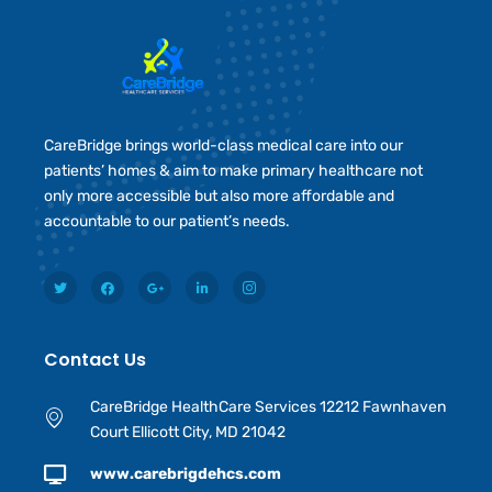
CareBridge brings world-class medical care into our
patients’ homes & aim to make primary healthcare not
only more accessible but also more affordable and
accountable to our patient’s needs.
Contact Us
CareBridge HealthCare Services 12212 Fawnhaven
Court Ellicott City, MD 21042
www.carebrigdehcs.com