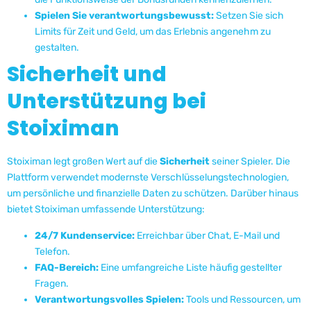
Spielen Sie verantwortungsbewusst:
Setzen Sie sich
Limits für Zeit und Geld, um das Erlebnis angenehm zu
gestalten.
Sicherheit und
Unterstützung bei
Stoiximan
Stoiximan legt großen Wert auf die
Sicherheit
seiner Spieler. Die
Plattform verwendet modernste Verschlüsselungstechnologien,
um persönliche und finanzielle Daten zu schützen. Darüber hinaus
bietet Stoiximan umfassende Unterstützung:
24/7 Kundenservice:
Erreichbar über Chat, E-Mail und
Telefon.
FAQ-Bereich:
Eine umfangreiche Liste häufig gestellter
Fragen.
Verantwortungsvolles Spielen:
Tools und Ressourcen, um