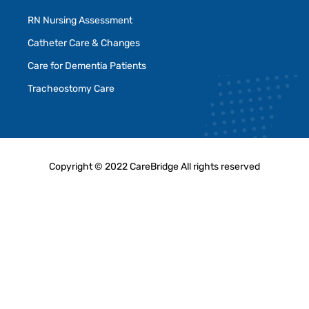
RN Nursing Assessment
Catheter Care & Changes
Care for Dementia Patients
Tracheostomy Care
Copyright © 2022 CareBridge All rights reserved