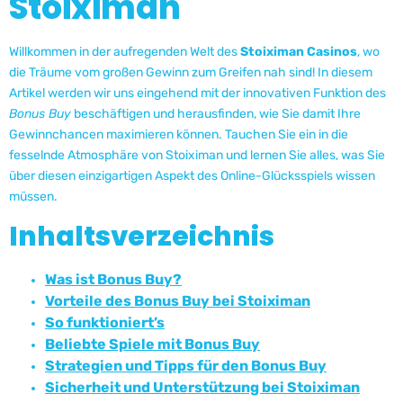
Stoiximan
Willkommen in der aufregenden Welt des
Stoiximan Casinos
, wo
die Träume vom großen Gewinn zum Greifen nah sind! In diesem
Artikel werden wir uns eingehend mit der innovativen Funktion des
Bonus Buy
beschäftigen und herausfinden, wie Sie damit Ihre
Gewinnchancen maximieren können. Tauchen Sie ein in die
fesselnde Atmosphäre von Stoiximan und lernen Sie alles, was Sie
über diesen einzigartigen Aspekt des Online-Glücksspiels wissen
müssen.
Inhaltsverzeichnis
Was ist Bonus Buy?
Vorteile des Bonus Buy bei Stoiximan
So funktioniert’s
Beliebte Spiele mit Bonus Buy
Strategien und Tipps für den Bonus Buy
Sicherheit und Unterstützung bei Stoiximan