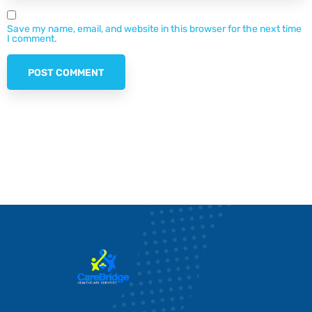
Save my name, email, and website in this browser for the next time
I comment.