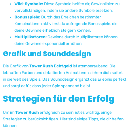
Wild-Symbole:
Diese Symbole helfen dir, Gewinnlinien zu
vervollständigen, indem sie andere Symbole ersetzen.
Bonusspiele:
Durch das Erreichen bestimmter
Kombinationen aktivierst du aufregende Bonusspiele, die
deine Gewinne erheblich steigern können.
Multiplikatoren:
Gewinne durch Multiplikatoren können
deine Gewinne exponentiell erhöhen.
Grafik und Sounddesign
Die Grafik von
Tower Rush Echtgeld
ist atemberaubend. Die
lebhaften Farben und detaillierten Animationen ziehen dich sofort
in die Welt des Spiels. Das Sounddesign ergänzt das Erlebnis perfekt
und sorgt dafür, dass jeder Spin spannend bleibt.
Strategien für den Erfolg
Um im
Tower Rush
erfolgreich zu sein, ist es wichtig, einige
Strategien zu berücksichtigen. Hier sind einige Tipps, die dir helfen
können: