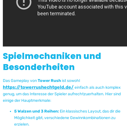
Spielmechaniken und
Besonderheiten
Das Gameplay von
Tower Rush
ist sowohl
https://towerrushechtgeld.de/
einfach als auch komplex
genug, um das Interesse der Spieler aufrechtzuerhalten. Hier sind
einige der Hauptmerkmale:
5 Walzen und 3 Reihen:
Ein klassisches Layout, das dir die
Möglichkeit gibt, verschiedene Gewinnkombinationen zu
erzielen.