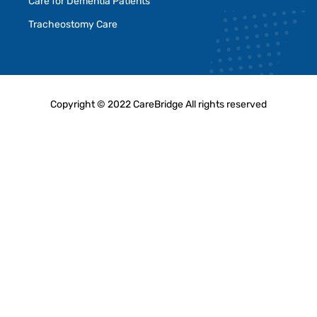
Care for Dementia Patients
Tracheostomy Care
Copyright © 2022 CareBridge All rights reserved