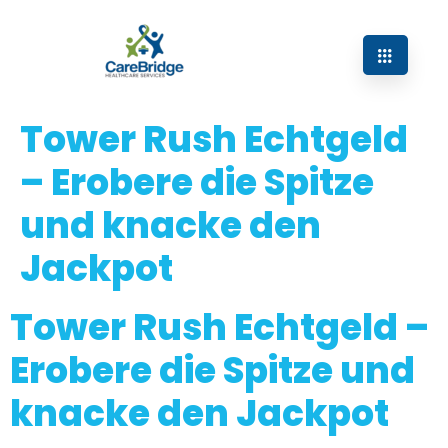
Tower Rush Echtgeld
– Erobere die Spitze
und knacke den
Jackpot
Tower Rush Echtgeld –
Erobere die Spitze und
knacke den Jackpot