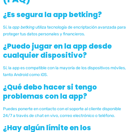
¿Es segura la app betking?
Sí, la
app betking
utiliza tecnología de encriptación avanzada para
proteger tus datos personales y financieros.
¿Puedo jugar en la app desde
cualquier dispositivo?
Sí, la app es compatible con la mayoría de los dispositivos móviles,
tanto Android como iOS.
¿Qué debo hacer si tengo
problemas con la app?
Puedes ponerte en contacto con el soporte al cliente disponible
24/7 a través de chat en vivo, correo electrónico o teléfono.
¿Hay algún límite en los