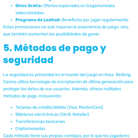
Giros Gratis:
Ofertas especiales en tragamonedas
seleccionadas.
Programa de Lealtad:
Beneficios por jugar regularmente.
Estas promociones no solo mejoran la experiencia de juego, sino
que también aumentan las posibilidades de ganar.
5. Métodos de pago y
seguridad
La seguridad es primordial en el mundo del juego en línea. Betking
Casino utiliza tecnología de encriptación de última generación para
proteger los datos de sus usuarios. Además, ofrece múltiples
métodos de pago, incluyendo:
Tarjetas de crédito/débito (Visa, MasterCard)
Billeteras electrónicas (Skrill, Neteller)
Transferencias bancarias
Criptomonedas
Cada método tiene sus propias ventajas, por lo que los jugadores