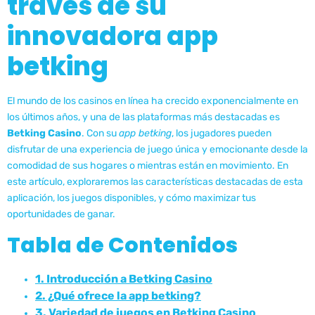
través de su
innovadora app
betking
El mundo de los casinos en línea ha crecido exponencialmente en
los últimos años, y una de las plataformas más destacadas es
Betking Casino
. Con su
app betking
, los jugadores pueden
disfrutar de una experiencia de juego única y emocionante desde la
comodidad de sus hogares o mientras están en movimiento. En
este artículo, exploraremos las características destacadas de esta
aplicación, los juegos disponibles, y cómo maximizar tus
oportunidades de ganar.
Tabla de Contenidos
1. Introducción a Betking Casino
2. ¿Qué ofrece la app betking?
3. Variedad de juegos en Betking Casino