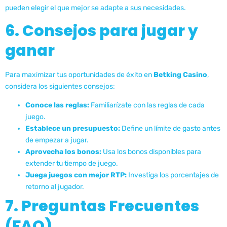
pueden elegir el que mejor se adapte a sus necesidades.
6. Consejos para jugar y
ganar
Para maximizar tus oportunidades de éxito en
Betking Casino
,
considera los siguientes consejos:
Conoce las reglas:
Familiarízate con las reglas de cada
juego.
Establece un presupuesto:
Define un límite de gasto antes
de empezar a jugar.
Aprovecha los bonos:
Usa los bonos disponibles para
extender tu tiempo de juego.
Juega juegos con mejor RTP:
Investiga los porcentajes de
retorno al jugador.
7. Preguntas Frecuentes
(FAQ)