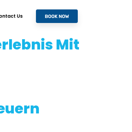
ontact Us
BOOK NOW
erlebnis Mit
euern