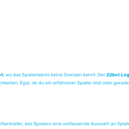
et
, wo das Spielerlebnis keine Grenzen kennt. Der
22bet Log
ten. Egal, ob du ein erfahrener Spieler bist oder gerade e
ttanbieter, das Spielern eine umfassende Auswahl an Spiele