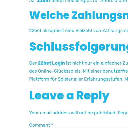
Ja,
22bet
bietet mobile Apps für Android und
Welche Zahlungsm
22bet akzeptiert eine Vielzahl von Zahlungsm
Schlussfolgerun
Der
22bet Login
ist nicht nur ein einfacher 
des Online-Glücksspiels. Mit einer benutzerfr
Plattform für Spieler aller Erfahrungsstufen.
Leave a Reply
Your email address will not be published.
Requ
Comment
*