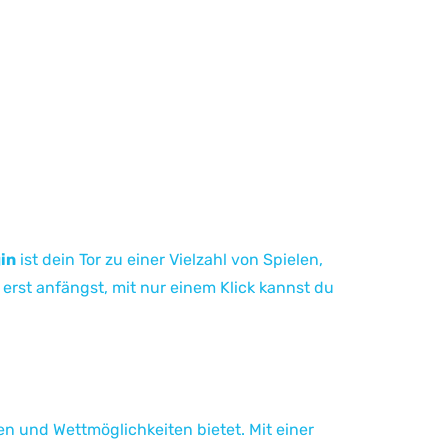
in
ist dein Tor zu einer Vielzahl von Spielen,
rst anfängst, mit nur einem Klick kannst du
n und Wettmöglichkeiten bietet. Mit einer