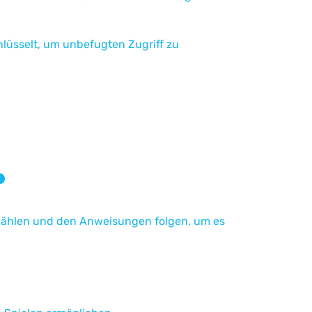
lüsselt, um unbefugten Zugriff zu
?
“ wählen und den Anweisungen folgen, um es