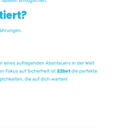
 Spielen ermöglichen.
iert?
währungen.
nn eines aufregenden Abenteuers in der Welt
en Fokus auf Sicherheit ist
22bet
die perfekte
ichkeiten, die auf dich warten!