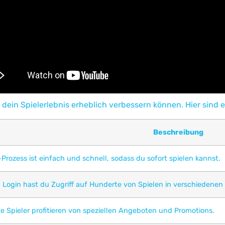
ie dein Spielerlebnis erheblich verbessern können. Hier sind 
Beschreibung
Prozess ist einfach und schnell, sodass du sofort spielen kannst.
Login hast du Zugriff auf Hunderte von Spielen in verschiedenen 
te Spieler profitieren von speziellen Angeboten und Promotions.