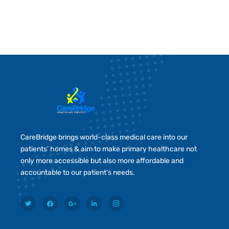
CareBridge brings world-class medical care into our
patients’ homes & aim to make primary healthcare not
only more accessible but also more affordable and
accountable to our patient’s needs.