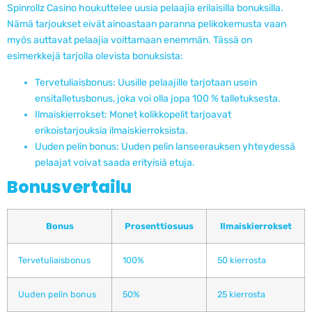
Spinrollz Casino houkuttelee uusia pelaajia erilaisilla bonuksilla.
Nämä tarjoukset eivät ainoastaan paranna pelikokemusta vaan
myös auttavat pelaajia voittamaan enemmän. Tässä on
esimerkkejä tarjolla olevista bonuksista:
Tervetuliaisbonus: Uusille pelaajille tarjotaan usein
ensitalletusbonus, joka voi olla jopa 100 % talletuksesta.
Ilmaiskierrokset: Monet kolikkopelit tarjoavat
erikoistarjouksia ilmaiskierroksista.
Uuden pelin bonus: Uuden pelin lanseerauksen yhteydessä
pelaajat voivat saada erityisiä etuja.
Bonusvertailu
Bonus
Prosenttiosuus
Ilmaiskierrokset
Tervetuliaisbonus
100%
50 kierrosta
Uuden pelin bonus
50%
25 kierrosta