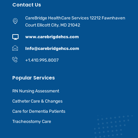
Contact Us
CareBridge HealthCare Services 12212 Fawnhaven
Court Ellicott City, MD 21042
www.carebrigdehcs.com
Info@carebridgehcs.com
+1.410.995.8007
Popular Services
RN Nursing Assessment
Catheter Care & Changes
Care for Dementia Patients
Tracheostomy Care