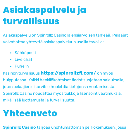
Asiakaspalvelu ja
turvallisuus
Asiakaspalvelu on Spinrollz Casinolla ensiarvoisen tärkeää. Pelaajat
voivat ottaa yhteyttä asiakaspalveluun useilla tavoilla:
Sähköposti
Live chat
Puhelin
https://spinrollzfi.com/
Kasinon turvallisuus
on myös
huipputasoa. Kaikki henkilökohtaiset tiedot suojataan salauksella,
joten pelaajien ei tarvitse huolehtia tietojensa vuotamisesta.
Spinrollz Casino noudattaa myös tiukkoja lisensointivaatimuksia,
mikä lisää luottamusta ja turvallisuutta.
Yhteenveto
Spinrollz Casino
tarjoaa unohtumattoman pelikokemuksen, jossa