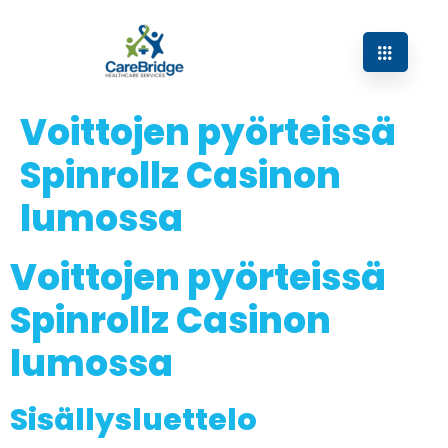
Voittojen pyörteissä
Spinrollz Casinon
lumossa
Voittojen pyörteissä
Spinrollz Casinon
lumossa
Sisällysluettelo