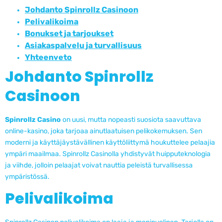
Johdanto Spinrollz Casinoon
Pelivalikoima
Bonukset ja tarjoukset
Asiakaspalvelu ja turvallisuus
Yhteenveto
Johdanto Spinrollz
Casinoon
Spinrollz Casino
on uusi, mutta nopeasti suosiota saavuttava
online-kasino, joka tarjoaa ainutlaatuisen pelikokemuksen. Sen
moderni ja käyttäjäystävällinen käyttöliittymä houkuttelee pelaajia
ympäri maailmaa. Spinrollz Casinolla yhdistyvät huipputeknologia
ja viihde, jolloin pelaajat voivat nauttia peleistä turvallisessa
ympäristössä.
Pelivalikoima