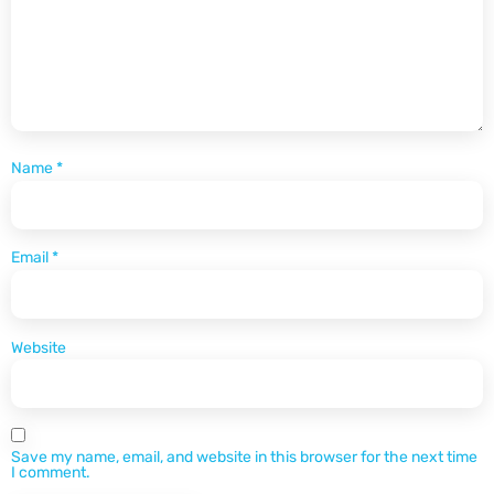
Name
*
Email
*
Website
Save my name, email, and website in this browser for the next time
I comment.