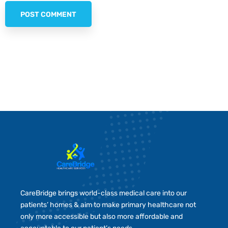
CareBridge brings world-class medical care into our
patients’ homes & aim to make primary healthcare not
only more accessible but also more affordable and