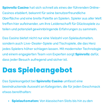
Spinrollz Casino
hat sich schnell als eines der führenden Online-
Casinos etabliert, bekannt für seine benutzerfreundliche
Oberfläche und eine breite Palette an Spielen. Spieler aus aller Welt
treffen hier aufeinander, um ihre Leidenschaft für Glücksspiele zu
teilen und potenziell gewinnbringende Erfahrungen zu sammeln.
Das Casino bietet nicht nur eine Vielzahl von Spielautomaten,
sondern auch Live-Dealer-Spiele und Tischspiele, die das Herz
jedes Spielers höher schlagen lassen. Mit modernster Technologie
und einem engagierten Team von Experten sorgt
Spinrollz
dafür,
dass jeder Besuch aufregend und sicher ist.
Das Spieleangebot
Das Spieleangebot bei
Spinrollz Casino
umfasst eine
beeindruckende Auswahl an Kategorien, die für jeden Geschmack
etwas bereithalten:
Spielautomaten:
Von klassischen Slots bis hin zu den