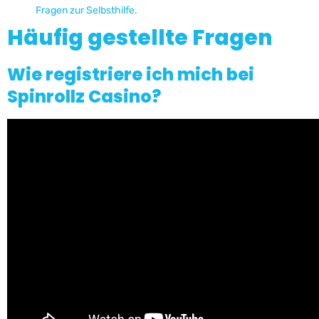
Fragen zur Selbsthilfe.
Häufig gestellte Fragen
Wie registriere ich mich bei
Spinrollz Casino?