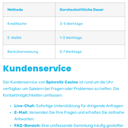
Methode
Durchschnittliche Dauer
Kreditkarte
3-5 Werktage
E-Wallet
1-3 Werktage
Banküberweisung
5-7 Werktage
Kundenservice
Der Kundenservice von
Spinrollz Casino
ist rund um die Uhr
verfügbar, um Spielern bei Fragen oder Problemen zu helfen. Die
Kontaktmöglichkeiten umfassen:
Live-Chat:
Sofortige Unterstützung für dringende Anfragen.
E-Mail:
Versenden Sie Ihre Fragen und erhalten Sie zeitnahe
Antworten.
FAQ-Bereich:
Eine umfassende Sammlung häufig gestellter