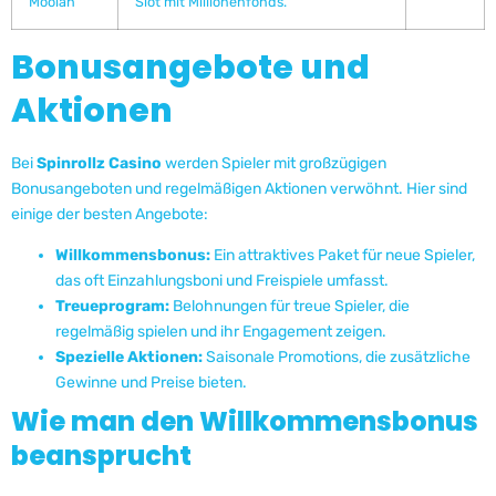
Moolah
Slot mit Millionenfonds.
Bonusangebote und
Aktionen
Bei
Spinrollz Casino
werden Spieler mit großzügigen
Bonusangeboten und regelmäßigen Aktionen verwöhnt. Hier sind
einige der besten Angebote:
Willkommensbonus:
Ein attraktives Paket für neue Spieler,
das oft Einzahlungsboni und Freispiele umfasst.
Treueprogram:
Belohnungen für treue Spieler, die
regelmäßig spielen und ihr Engagement zeigen.
Spezielle Aktionen:
Saisonale Promotions, die zusätzliche
Gewinne und Preise bieten.
Wie man den Willkommensbonus
beansprucht