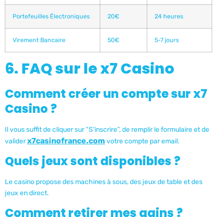
Portefeuilles Électroniques
20€
24 heures
Virement Bancaire
50€
5-7 jours
6. FAQ sur le x7 Casino
Comment créer un compte sur x7
Casino ?
Il vous suffit de cliquer sur “S’inscrire”, de remplir le formulaire et de
x7casinofrance.com
valider
votre compte par email.
Quels jeux sont disponibles ?
Le casino propose des machines à sous, des jeux de table et des
jeux en direct.
Comment retirer mes gains ?