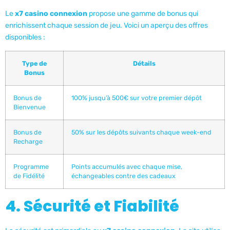
Le
x7 casino connexion
propose une gamme de bonus qui
enrichissent chaque session de jeu. Voici un aperçu des offres
disponibles :
Type de
Détails
Bonus
Bonus de
100% jusqu’à 500€ sur votre premier dépôt
Bienvenue
Bonus de
50% sur les dépôts suivants chaque week-end
Recharge
Programme
Points accumulés avec chaque mise,
de Fidélité
échangeables contre des cadeaux
4. Sécurité et Fiabilité