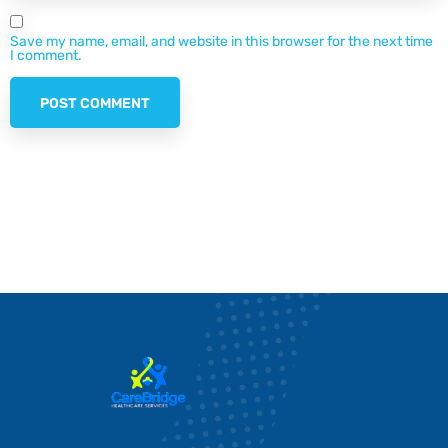
Save my name, email, and website in this browser for the next time
I comment.