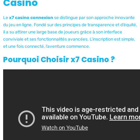
Casino
Le
x7 casino connexion
se distingue par son approche innovante
du jeu en ligne. Fondé sur des principes de transparence et d’équité,
il a su attirer une large base de joueurs grâce à son interface
conviviale et ses fonctionnalités avancées. L’inscription est simple,
et une fois connecté, l’aventure commence.
Pourquoi Choisir x7 Casino ?