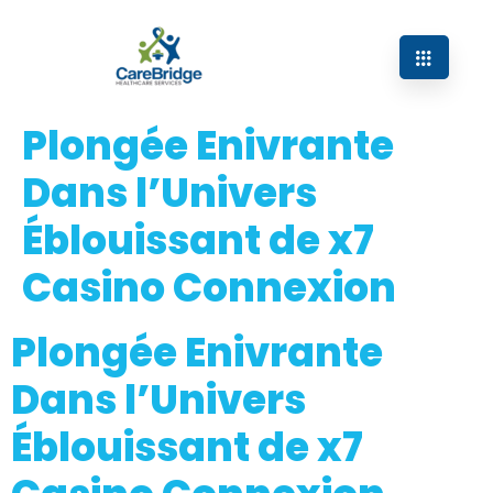
Plongée Enivrante
Dans l’Univers
Éblouissant de x7
Casino Connexion
Plongée Enivrante
Dans l’Univers
Éblouissant de x7