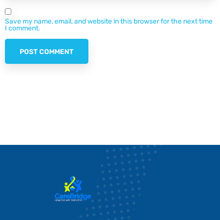
Save my name, email, and website in this browser for the next time
I comment.