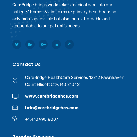
CareBridge brings world-class medical care into our
patients’ homes & aim to make primary healthcare not
only more accessible but also more affordable and
accountable to our patient’s needs.
Contact Us
CareBridge HealthCare Services 12212 Fawnhaven
Court Ellicott City, MD 21042
www.carebrigdehcs.com
Info@carebridgehcs.com
+1.410.995.8007
Popular Services