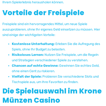
Ihrem Spielerlebnis herausholen können.
Vorteile der Freispiele
Freispiele sind ein hervorragendes Mittel, um neue Spiele
auszuprobieren, ohne Ihr eigenes Geld einsetzen zu müssen. Hier
sind einige der wichtigsten Vorteile:
Kostenlose Unterhaltung:
Erleben Sie die Aufregung des
Spiels, ohne Ihr Budget zu belasten.
Risikoloses Lernen:
Nutzen Sie Freispiele, um die Regeln
und Strategien verschiedener Spiele zu verstehen.
Chancen auf echte Gewinne:
Gewinnen Sie echtes Geld,
ohne einen Cent zu riskieren.
Vielfalt der Spiele:
Probieren Sie verschiedene Slots und
Tischspiele aus, um Ihre Favoriten zu finden.
Die Spielauswahl im Krone
Münzen Casino