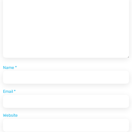
Name
*
Email
*
Website