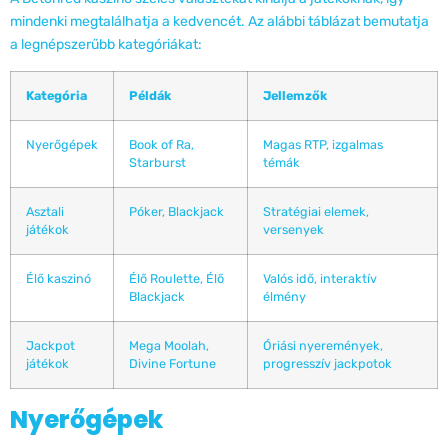
mindenki megtalálhatja a kedvencét. Az alábbi táblázat bemutatja
a legnépszerűbb kategóriákat:
Kategória
Példák
Jellemzők
Nyerőgépek
Book of Ra,
Magas RTP, izgalmas
Starburst
témák
Asztali
Póker, Blackjack
Stratégiai elemek,
játékok
versenyek
Élő kaszinó
Élő Roulette, Élő
Valós idő, interaktív
Blackjack
élmény
Jackpot
Mega Moolah,
Óriási nyeremények,
játékok
Divine Fortune
progresszív jackpotok
Nyerőgépek