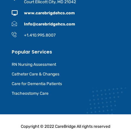
Court Ellicott City, MD 21042
www.carebrigdehcs.com
Info@carebridgehcs.com
+1.410.995.8007
Popular Services
RN Nursing Assessment
Catheter Care & Changes
Care for Dementia Patients
Tracheostomy Care
Copyright © 2022 CareBridge All rights reserved