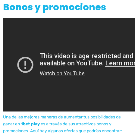
Bonos y promociones
Una de las mejores maneras de aumentar tus posibilidades de
ganar en
1bet play
es a través de sus atractivos bonos y
promociones. Aquí hay algunas ofertas que podrías encontrar: