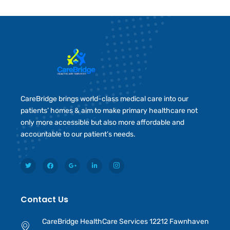
CareBridge brings world-class medical care into our
patients’ homes & aim to make primary healthcare not
only more accessible but also more affordable and
accountable to our patient’s needs.
Contact Us
CareBridge HealthCare Services 12212 Fawnhaven