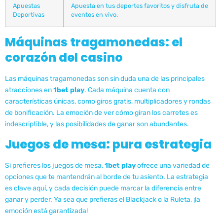
Apuestas
Apuesta en tus deportes favoritos y disfruta de
Deportivas
eventos en vivo.
Máquinas tragamonedas: el
corazón del casino
Las máquinas tragamonedas son sin duda una de las principales
atracciones en
1bet play
. Cada máquina cuenta con
características únicas, como giros gratis, multiplicadores y rondas
de bonificación. La emoción de ver cómo giran los carretes es
indescriptible, y las posibilidades de ganar son abundantes.
Juegos de mesa: pura estrategia
Si prefieres los juegos de mesa,
1bet play
ofrece una variedad de
opciones que te mantendrán al borde de tu asiento. La estrategia
es clave aquí, y cada decisión puede marcar la diferencia entre
ganar y perder. Ya sea que prefieras el Blackjack o la Ruleta, ¡la
emoción está garantizada!