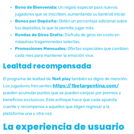
Bono de Bienvenida:
Un regalo especial para nuevos
jugadores que se inscriben, aumentando su bankroll inicial.
Bonos por Depósito:
Obtén un porcentaje adicional sobre
tus depósitos, lo que te permite jugar más.
Rondas de Giros Gratis:
Disfruta de giros sin costo en
máquinas tragamonedas selectas.
Promociones Mensuales:
Ofertas especiales que cambian
cada mes para mantener la emoción viva.
Lealtad recompensada
El programa de lealtad de
1bet play
también es digno de mención.
https://1betargentina.com/
Los jugadores frecuentes
pueden acumular puntos que se pueden canjear por premios y
beneficios exclusivos. Este enfoque hace que cada apuesta
cuente y recompensa a aquellos que eligen regresar a la
plataforma una y otra vez.
La experiencia de usuario