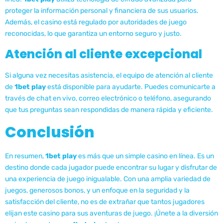
proteger la información personal y financiera de sus usuarios.
Además, el casino está regulado por autoridades de juego
reconocidas, lo que garantiza un entorno seguro y justo.
Atención al cliente excepcional
Si alguna vez necesitas asistencia, el equipo de atención al cliente
de
1bet play
está disponible para ayudarte. Puedes comunicarte a
través de chat en vivo, correo electrónico o teléfono, asegurando
que tus preguntas sean respondidas de manera rápida y eficiente.
Conclusión
En resumen,
1bet play
es más que un simple casino en línea. Es un
destino donde cada jugador puede encontrar su lugar y disfrutar de
una experiencia de juego inigualable. Con una amplia variedad de
juegos, generosos bonos, y un enfoque en la seguridad y la
satisfacción del cliente, no es de extrañar que tantos jugadores
elijan este casino para sus aventuras de juego. ¡Únete a la diversión