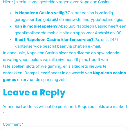
Hier zijn enkele veelgestelde vragen over Napoleon Casino:
Is Napoleon Casino veilig?
Ja, het casino is volledig
gereguleerd en gebruikt de nieuwste encryptietechnologie.
Kan ik mobiel spelen?
Absoluut! Napoleon Casino heeft een
geoptimaliseerde mobiele site en apps voor Android en iOS.
Biedt Napoleon Casino klantenservice?
Ja, er is 24/7
klantenservice beschikbaar via chat en e-mail.
In conclusie, Napoleon Casino biedt een diverse en opwindende
ervaring voor spelers van alle niveaus. Of je nu houdt van
tafelspellen, slots of live gaming, er is altijd iets nieuws te
ontdekken. Dompel jezelf onder in de wereld van
Napoleon casino
games
en ervaar de spanning zelf!
Leave a Reply
Your email address will not be published.
Required fields are marked
*
Comment
*