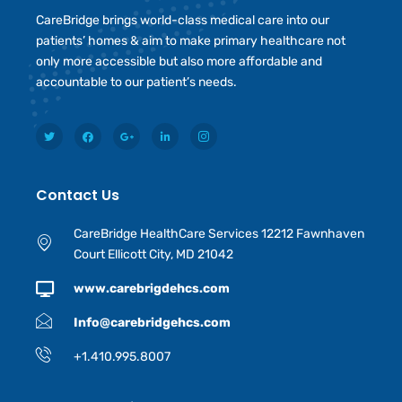
CareBridge brings world-class medical care into our
patients’ homes & aim to make primary healthcare not
only more accessible but also more affordable and
accountable to our patient’s needs.
Contact Us
CareBridge HealthCare Services 12212 Fawnhaven
Court Ellicott City, MD 21042
www.carebrigdehcs.com
Info@carebridgehcs.com
+1.410.995.8007