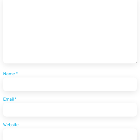
Name
*
Email
*
Website