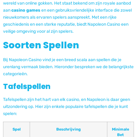
wereld van online gokken. Het staat bekend om zijn royale aanbod
aan
casino games
en een gebruiksvriendelijke interface die zowel
nieuwkomers als ervaren spelers aanspreekt. Met een rijke
geschiedenis en een sterke reputatie, biedt Napoleon Casino een
veilige omgeving voor al zijn spelers.
Soorten Spellen
Bij Napoleon Casino vind je een breed scala aan spellen die je
urenlang vermaak bieden. Hieronder bespreken we de belangrijkste
categorieën.
Tafelspellen
Tafelspellen zijn het hart van elk casino, en Napoleon is daar geen
uitzondering op. Hier zijn enkele populaire tafelspellen die je kunt
spelen:
Spel
Beschrijving
Minimale
Bet