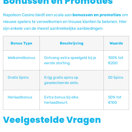
Bonussen en Promoties
Napoleon Casino biedt een scala aan
bonussen en promoties
om
nieuwe spelers te verwelkomen en trouwe klanten te belonen. Hier
zijn enkele van de meest aantrekkelijke aanbiedingen:
Bonus Type
Beschrijving
Waarde
Welkomstbonus
Ontvang extra speelgeld bij je
100% tot
eerste storting.
€200
Gratis Spins
Krijg gratis spins op
50 Spins
geselecteerde slots.
Herlaadbonus
Extra bonus bij elke
50% tot
herlaadbeurt.
€100
Veelgestelde Vragen