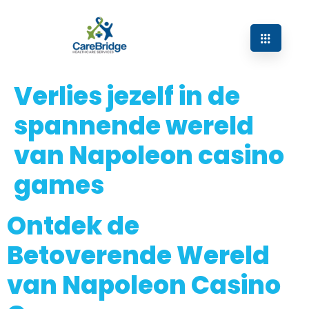
Verlies jezelf in de
spannende wereld
van Napoleon casino
games
Ontdek de
Betoverende Wereld
van Napoleon Casino