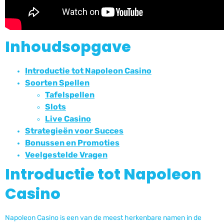
Inhoudsopgave
Introductie tot Napoleon Casino
Soorten Spellen
Tafelspellen
Slots
Live Casino
Strategieën voor Succes
Bonussen en Promoties
Veelgestelde Vragen
Introductie tot Napoleon
Casino
Napoleon Casino is een van de meest herkenbare namen in de