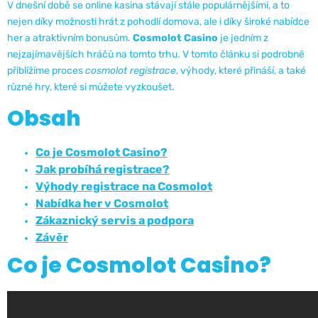
V dnešní době se online kasina stávají stále populárnějšími, a to
nejen díky možnosti hrát z pohodlí domova, ale i díky široké nabídce
her a atraktivním bonusům.
Cosmolot Casino
je jedním z
nejzajímavějších hráčů na tomto trhu. V tomto článku si podrobně
přiblížíme proces
cosmolot registrace
, výhody, které přináší, a také
různé hry, které si můžete vyzkoušet.
Obsah
Co je Cosmolot Casino?
Jak probíhá registrace?
Výhody registrace na Cosmolot
Nabídka her v Cosmolot
Zákaznický servis a podpora
Závěr
Co je Cosmolot Casino?