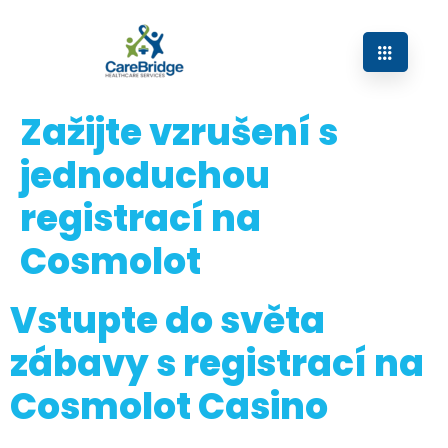
Zažijte vzrušení s
jednoduchou
registrací na
Cosmolot
Vstupte do světa
zábavy s registrací na
Cosmolot Casino