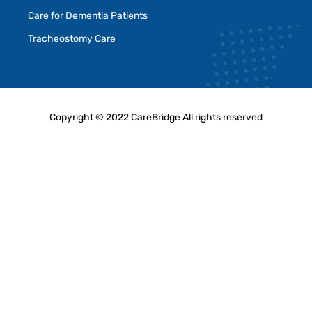
Care for Dementia Patients
Tracheostomy Care
Copyright © 2022 CareBridge All rights reserved