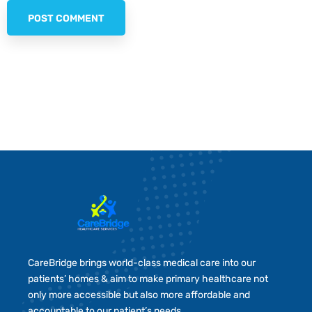
CareBridge brings world-class medical care into our
patients’ homes & aim to make primary healthcare not
only more accessible but also more affordable and
accountable to our patient’s needs.