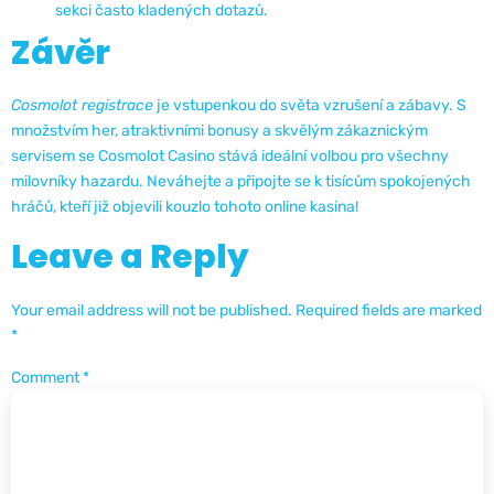
sekci často kladených dotazů.
Závěr
Cosmolot registrace
je vstupenkou do světa vzrušení a zábavy. S
množstvím her, atraktivními bonusy a skvělým zákaznickým
servisem se Cosmolot Casino stává ideální volbou pro všechny
milovníky hazardu. Neváhejte a připojte se k tisícům spokojených
hráčů, kteří již objevili kouzlo tohoto online kasina!
Leave a Reply
Your email address will not be published.
Required fields are marked
*
Comment
*