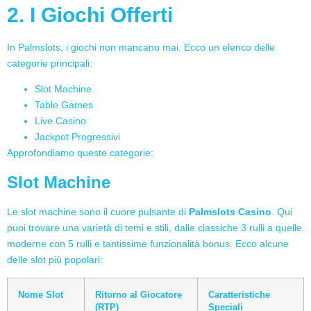
2. I Giochi Offerti
In Palmslots, i giochi non mancano mai. Ecco un elenco delle
categorie principali:
Slot Machine
Table Games
Live Casino
Jackpot Progressivi
Approfondiamo queste categorie:
Slot Machine
Le slot machine sono il cuore pulsante di
Palmslots Casino
. Qui
puoi trovare una varietà di temi e stili, dalle classiche 3 rulli a quelle
moderne con 5 rulli e tantissime funzionalità bonus. Ecco alcune
delle slot più popolari:
Nome Slot
Ritorno al Giocatore
Caratteristiche
(RTP)
Speciali