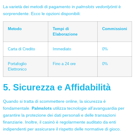
La varietà dei metodi di pagamento in
palmslots vedonlyönti
è
sorprendente. Ecco le opzioni disponibili:
Metodo
Tempi di
Commissioni
Elaborazione
Carta di Credito
Immediato
0%
Portafoglio
Fino a 24 ore
0%
Elettronico
5. Sicurezza e Affidabilità
Quando si tratta di scommettere online, la sicurezza è
fondamentale.
Palmslots
utilizza tecnologie all’avanguardia per
garantire la protezione dei dati personali e delle transazioni
finanziarie. Inoltre, il casinò è regolarmente auditato da enti
indipendenti per assicurare il rispetto delle normative di gioco.