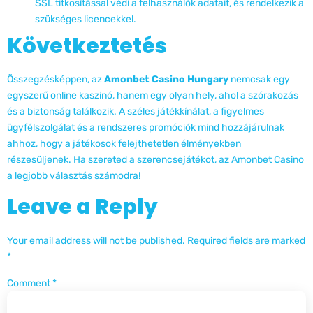
SSL titkosítással védi a felhasználók adatait, és rendelkezik a
szükséges licencekkel.
Következtetés
Összegzésképpen, az
Amonbet Casino Hungary
nemcsak egy
egyszerű online kaszinó, hanem egy olyan hely, ahol a szórakozás
és a biztonság találkozik. A széles játékkínálat, a figyelmes
ügyfélszolgálat és a rendszeres promóciók mind hozzájárulnak
ahhoz, hogy a játékosok felejthetetlen élményekben
részesüljenek. Ha szereted a szerencsejátékot, az Amonbet Casino
a legjobb választás számodra!
Leave a Reply
Your email address will not be published.
Required fields are marked
*
Comment
*