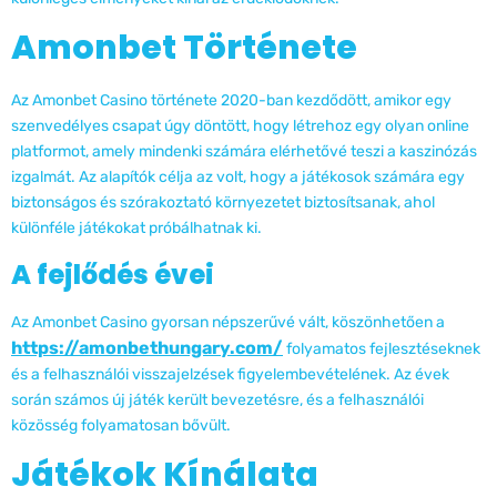
Amonbet Története
Az Amonbet Casino története 2020-ban kezdődött, amikor egy
szenvedélyes csapat úgy döntött, hogy létrehoz egy olyan online
platformot, amely mindenki számára elérhetővé teszi a kaszinózás
izgalmát. Az alapítók célja az volt, hogy a játékosok számára egy
biztonságos és szórakoztató környezetet biztosítsanak, ahol
különféle játékokat próbálhatnak ki.
A fejlődés évei
Az Amonbet Casino gyorsan népszerűvé vált, köszönhetően a
https://amonbethungary.com/
folyamatos fejlesztéseknek
és a felhasználói visszajelzések figyelembevételének. Az évek
során számos új játék került bevezetésre, és a felhasználói
közösség folyamatosan bővült.
Játékok Kínálata