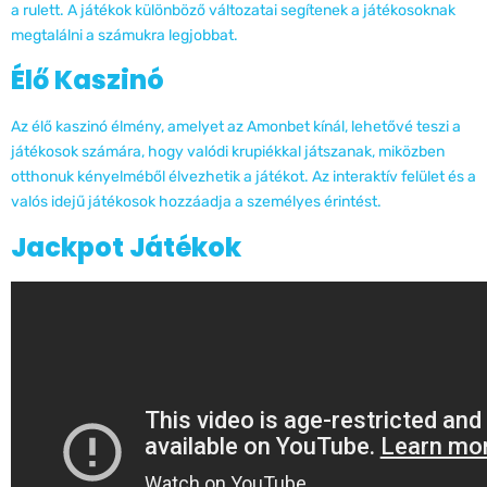
a rulett. A játékok különböző változatai segítenek a játékosoknak
megtalálni a számukra legjobbat.
Élő Kaszinó
Az élő kaszinó élmény, amelyet az Amonbet kínál, lehetővé teszi a
játékosok számára, hogy valódi krupiékkal játszanak, miközben
otthonuk kényelméből élvezhetik a játékot. Az interaktív felület és a
valós idejű játékosok hozzáadja a személyes érintést.
Jackpot Játékok