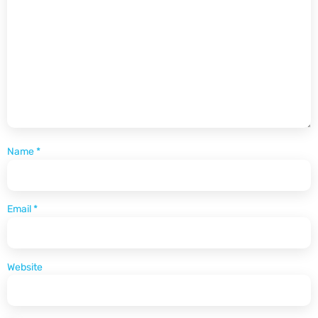
Name
*
Email
*
Website