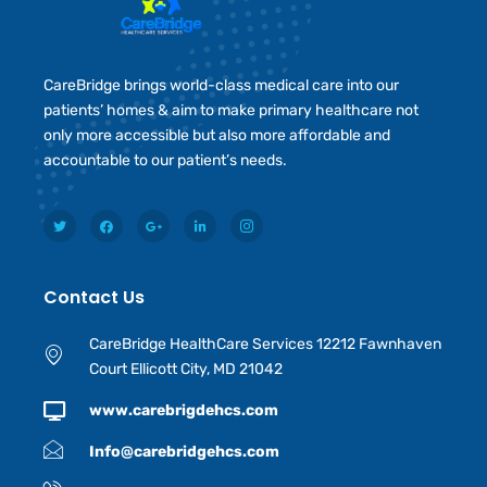
CareBridge brings world-class medical care into our
patients’ homes & aim to make primary healthcare not
only more accessible but also more affordable and
accountable to our patient’s needs.
Contact Us
CareBridge HealthCare Services 12212 Fawnhaven
Court Ellicott City, MD 21042
www.carebrigdehcs.com
Info@carebridgehcs.com