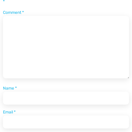
*
Comment
*
Name
*
Email
*