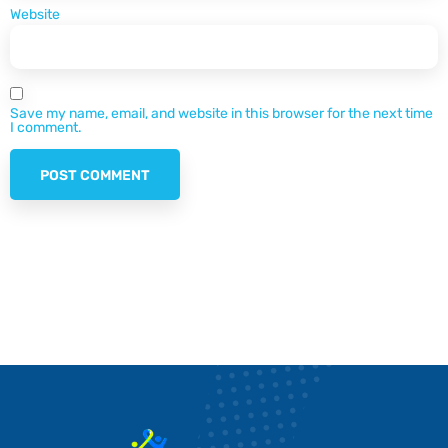
Website
Save my name, email, and website in this browser for the next time
I comment.