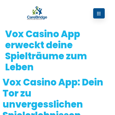
Vox Casino App
erweckt deine
Spielträume zum
Leben
Vox Casino App: Dein
Tor zu
unvergesslichen