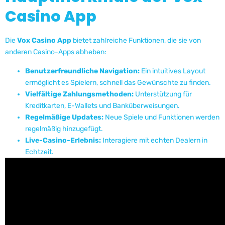
Casino App
Die
Vox Casino App
bietet zahlreiche Funktionen, die sie von
anderen Casino-Apps abheben:
Benutzerfreundliche Navigation:
Ein intuitives Layout
ermöglicht es Spielern, schnell das Gewünschte zu finden.
Vielfältige Zahlungsmethoden:
Unterstützung für
Kreditkarten, E-Wallets und Banküberweisungen.
Regelmäßige Updates:
Neue Spiele und Funktionen werden
regelmäßig hinzugefügt.
Live-Casino-Erlebnis:
Interagiere mit echten Dealern in
Echtzeit.