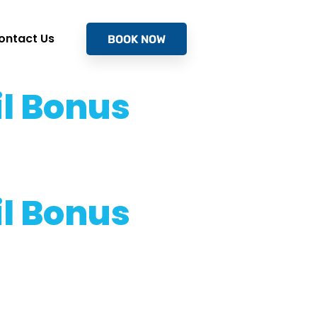
ontact Us
BOOK NOW
il Bonus
il Bonus