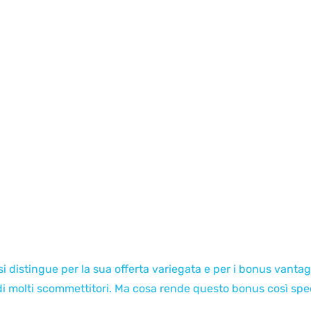
si distingue per la sua offerta variegata e per i bonus vantaggi
 di molti scommettitori. Ma cosa rende questo bonus così sp