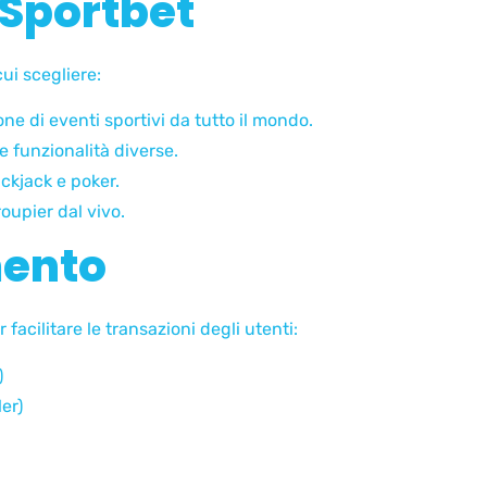
 Sportbet
ui scegliere:
ne di eventi sportivi da tutto il mondo.
e funzionalità diverse.
ackjack e poker.
oupier dal vivo.
mento
facilitare le transazioni degli utenti:
)
ler)