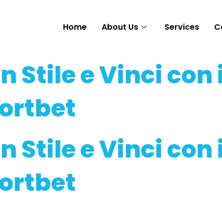
Home
About Us
Services
C
Stile e Vinci con 
ortbet
Stile e Vinci con 
ortbet