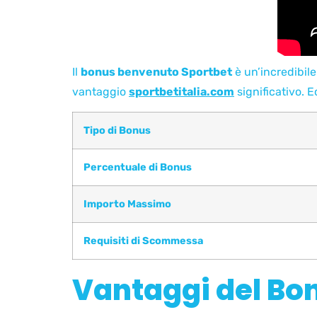
Il
bonus benvenuto Sportbet
è un’incredibile
vantaggio
sportbetitalia.com
significativo. Ec
Tipo di Bonus
Percentuale di Bonus
Importo Massimo
Requisiti di Scommessa
Vantaggi del Bo