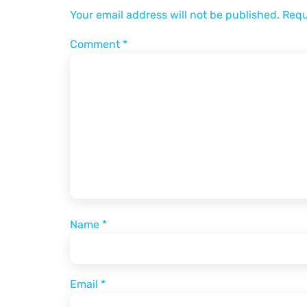
Your email address will not be published.
Requ
Comment
*
Name
*
Email
*