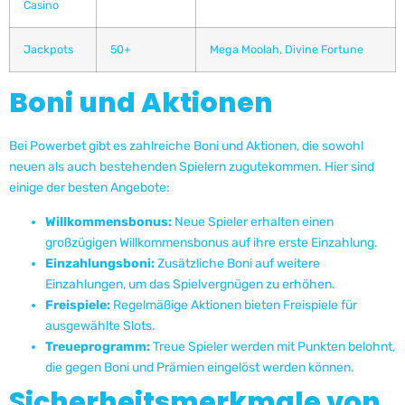
Casino
Jackpots
50+
Mega Moolah, Divine Fortune
Boni und Aktionen
Bei Powerbet gibt es zahlreiche Boni und Aktionen, die sowohl
neuen als auch bestehenden Spielern zugutekommen. Hier sind
einige der besten Angebote:
Willkommensbonus:
Neue Spieler erhalten einen
großzügigen Willkommensbonus auf ihre erste Einzahlung.
Einzahlungsboni:
Zusätzliche Boni auf weitere
Einzahlungen, um das Spielvergnügen zu erhöhen.
Freispiele:
Regelmäßige Aktionen bieten Freispiele für
ausgewählte Slots.
Treueprogramm:
Treue Spieler werden mit Punkten belohnt,
die gegen Boni und Prämien eingelöst werden können.
Sicherheitsmerkmale von