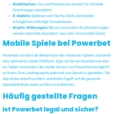
Kreditkarten:
Visa und MasterCard werden für schnelle
Einzahlungen akzeptiert.
E-Wallets:
Optionen wie PayPal, Skrill und Neteller
ermöglichen sofortige Transaktionen.
Krypto-Währungen:
Bitcoin und andere Kryptowährungen
werden ebenfalls akzeptiert, was mehr Anonymität bietet.
Mobile Spiele bei Powerbet
Powerbet versteht die Bedürfnisse der modernen Spieler und bietet
eine optimierte mobile Plattform. Egal, ob Sie ein Smartphone oder
ein Tablet verwenden, die mobile Version von Powerbet ermöglicht
es Ihnen, Ihre Lieblingsspiele jederzeit und überall zu genießen. Die
App ist benutzerfreundlich und bietet Zugriff auf die gesamte
Spielebibliothek sowie auf Boni und Aktionen.
Häufig gestellte Fragen
Ist Powerbet legal und sicher?