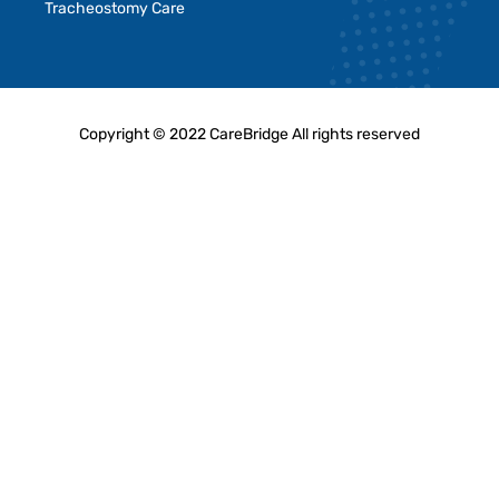
Tracheostomy Care
Copyright © 2022 CareBridge All rights reserved