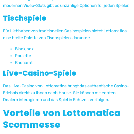
modernen Video-Slots gibt es unzählige Optionen für jeden Spieler.
Tischspiele
Für Liebhaber von traditionellen Casinospielen bietet Lottomatica
eine breite Palette von Tischspielen, darunter:
Blackjack
Roulette
Baccarat
Live-Casino-Spiele
Das Live-Casino von Lottomatica bringt das authentische Casino-
Erlebnis direkt zu Ihnen nach Hause. Sie können mit echten
Dealern interagieren und das Spiel in Echtzeit verfolgen.
Vorteile von Lottomatica
Scommesse