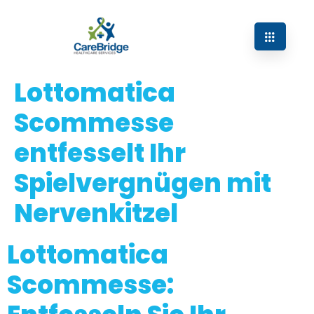
Lottomatica
Scommesse
entfesselt Ihr
Spielvergnügen mit
Nervenkitzel
Lottomatica
Scommesse: