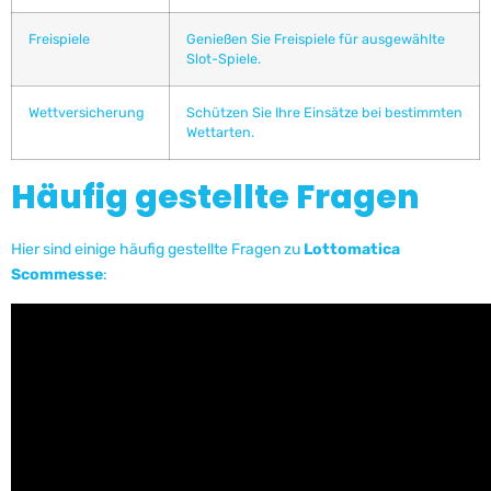
Freispiele
Genießen Sie Freispiele für ausgewählte
Slot-Spiele.
Wettversicherung
Schützen Sie Ihre Einsätze bei bestimmten
Wettarten.
Häufig gestellte Fragen
Hier sind einige häufig gestellte Fragen zu
Lottomatica
Scommesse
: