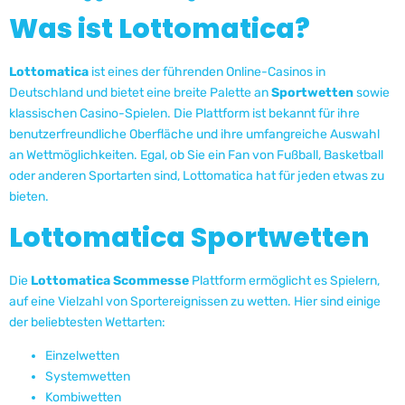
Was ist Lottomatica?
Lottomatica
ist eines der führenden Online-Casinos in
Deutschland und bietet eine breite Palette an
Sportwetten
sowie
klassischen Casino-Spielen. Die Plattform ist bekannt für ihre
benutzerfreundliche Oberfläche und ihre umfangreiche Auswahl
an Wettmöglichkeiten. Egal, ob Sie ein Fan von Fußball, Basketball
oder anderen Sportarten sind, Lottomatica hat für jeden etwas zu
bieten.
Lottomatica Sportwetten
Die
Lottomatica Scommesse
Plattform ermöglicht es Spielern,
auf eine Vielzahl von Sportereignissen zu wetten. Hier sind einige
der beliebtesten Wettarten:
Einzelwetten
Systemwetten
Kombiwetten