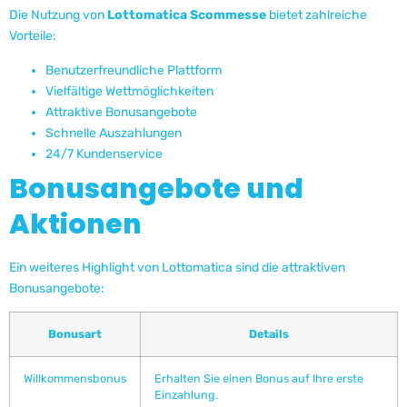
Die Nutzung von
Lottomatica Scommesse
bietet zahlreiche
Vorteile:
Benutzerfreundliche Plattform
Vielfältige Wettmöglichkeiten
Attraktive Bonusangebote
Schnelle Auszahlungen
24/7 Kundenservice
Bonusangebote und
Aktionen
Ein weiteres Highlight von Lottomatica sind die attraktiven
Bonusangebote:
Bonusart
Details
Willkommensbonus
Erhalten Sie einen Bonus auf Ihre erste
Einzahlung.