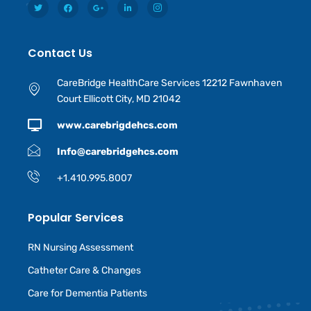
Contact Us
CareBridge HealthCare Services 12212 Fawnhaven
Court Ellicott City, MD 21042
www.carebrigdehcs.com
Info@carebridgehcs.com
+1.410.995.8007
Popular Services
RN Nursing Assessment
Catheter Care & Changes
Care for Dementia Patients