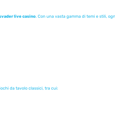
svader live casino
. Con una vasta gamma di temi e stili, og
iochi da tavolo classici, tra cui: