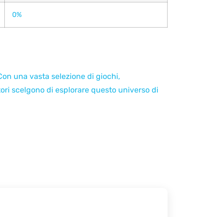
0%
Con una vasta selezione di giochi,
ori scelgono di esplorare questo universo di