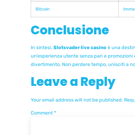
Bitcoin
Imme
Conclusione
In sintesi,
Slotsvader live casino
è una destin
un’esperienza utente senza pari e promozioni 
divertimento. Non perdere tempo, unisciti a noi
Leave a Reply
Your email address will not be published.
Requ
Comment
*