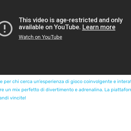
le per chi cerca un’esperienza di gioco coinvolgente e intera
re un mix perfetto di divertimento e adrenalina. La piattafor
andi vincite!