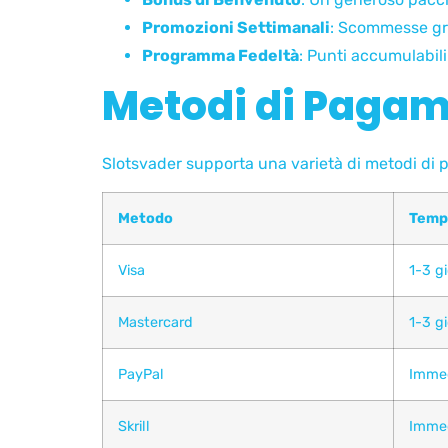
Promozioni Settimanali
: Scommesse grat
Programma Fedeltà
: Punti accumulabili
Metodi di Paga
Slotsvader supporta una varietà di metodi di p
Metodo
Tempi
Visa
1-3 gi
Mastercard
1-3 gi
PayPal
Imme
Skrill
Imme