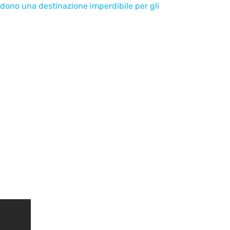
endono una destinazione imperdibile per gli