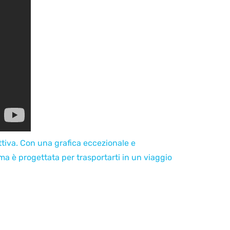
ttiva. Con una grafica eccezionale e
ma è progettata per trasportarti in un viaggio