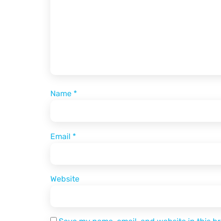
Name
*
Email
*
Website