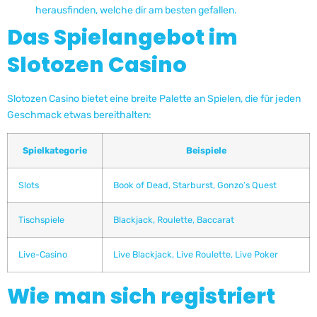
herausfinden, welche dir am besten gefallen.
Das Spielangebot im
Slotozen Casino
Slotozen Casino bietet eine breite Palette an Spielen, die für jeden
Geschmack etwas bereithalten:
Spielkategorie
Beispiele
Slots
Book of Dead, Starburst, Gonzo’s Quest
Tischspiele
Blackjack, Roulette, Baccarat
Live-Casino
Live Blackjack, Live Roulette, Live Poker
Wie man sich registriert