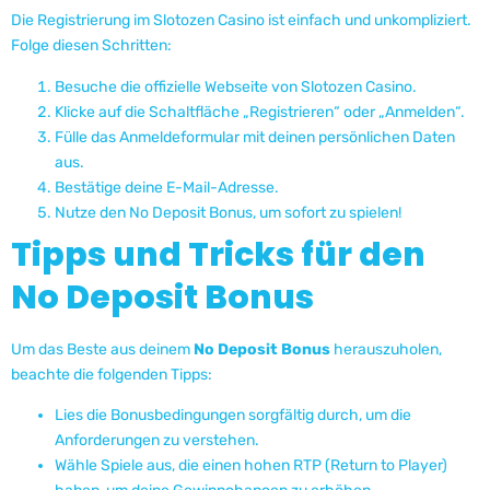
Die Registrierung im Slotozen Casino ist einfach und unkompliziert.
Folge diesen Schritten:
Besuche die offizielle Webseite von Slotozen Casino.
Klicke auf die Schaltfläche „Registrieren“ oder „Anmelden“.
Fülle das Anmeldeformular mit deinen persönlichen Daten
aus.
Bestätige deine E-Mail-Adresse.
Nutze den No Deposit Bonus, um sofort zu spielen!
Tipps und Tricks für den
No Deposit Bonus
Um das Beste aus deinem
No Deposit Bonus
herauszuholen,
beachte die folgenden Tipps:
Lies die Bonusbedingungen sorgfältig durch, um die
Anforderungen zu verstehen.
Wähle Spiele aus, die einen hohen RTP (Return to Player)