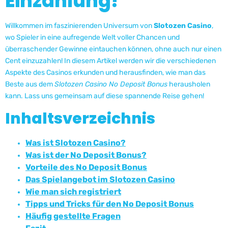
Einzahlung!
Willkommen im faszinierenden Universum von
Slotozen Casino
,
wo Spieler in eine aufregende Welt voller Chancen und
überraschender Gewinne eintauchen können, ohne auch nur einen
Cent einzuzahlen! In diesem Artikel werden wir die verschiedenen
Aspekte des Casinos erkunden und herausfinden, wie man das
Beste aus dem
Slotozen Casino No Deposit Bonus
herausholen
kann. Lass uns gemeinsam auf diese spannende Reise gehen!
Inhaltsverzeichnis
Was ist Slotozen Casino?
Was ist der No Deposit Bonus?
Vorteile des No Deposit Bonus
Das Spielangebot im Slotozen Casino
Wie man sich registriert
Tipps und Tricks für den No Deposit Bonus
Häufig gestellte Fragen