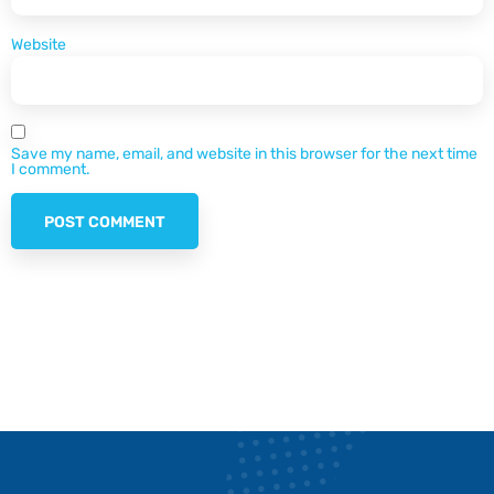
Website
Save my name, email, and website in this browser for the next time
I comment.