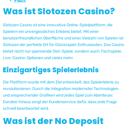
Fazit
Was ist Slotozen Casino?
Slotozen Casino ist eine innovative Online-Spielplattform, die
Spielern ein unvergessliches Erlebnis bietet. Mit einer
benutzerfreundlichen Oberfläche und einer Vielzahl von Spielen ist
Slotozen der perfekte Ort für Glücksspiel-Enthusiasten. Das Casino
bietet nicht nur spannende Slot-Spiele, sondern auch Tischspiele,
Live-Casino-Optionen und vieles mehr.
Einzigartiges Spielerlebnis
Die Plattform wurde mit dem Ziel entwickelt, das Spielerlebnis zu
revolutionieren. Durch die Integration modernster Technologien
und ansprechender Grafiken wird jedes Spiel zum Abenteuer.
Darüber hinaus sorgt der Kundenservice dafür, dass jede Frage
schnell beantwortet wird.
Was ist der No Deposit