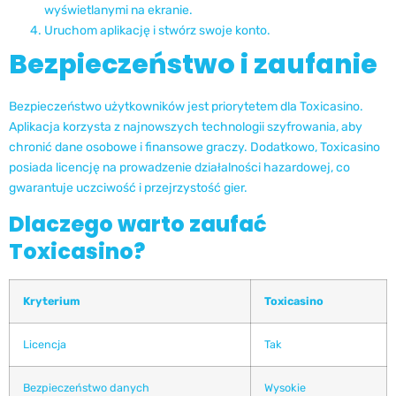
wyświetlanymi na ekranie.
Uruchom aplikację i stwórz swoje konto.
Bezpieczeństwo i zaufanie
Bezpieczeństwo użytkowników jest priorytetem dla Toxicasino.
Aplikacja korzysta z najnowszych technologii szyfrowania, aby
chronić dane osobowe i finansowe graczy. Dodatkowo, Toxicasino
posiada licencję na prowadzenie działalności hazardowej, co
gwarantuje uczciwość i przejrzystość gier.
Dlaczego warto zaufać
Toxicasino?
Kryterium
Toxicasino
Licencja
Tak
Bezpieczeństwo danych
Wysokie