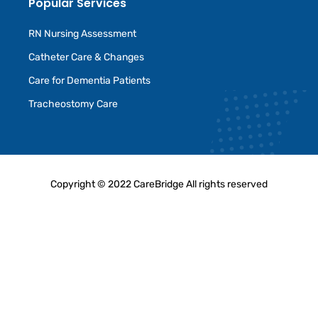
Popular Services
RN Nursing Assessment
Catheter Care & Changes
Care for Dementia Patients
Tracheostomy Care
Copyright © 2022 CareBridge All rights reserved