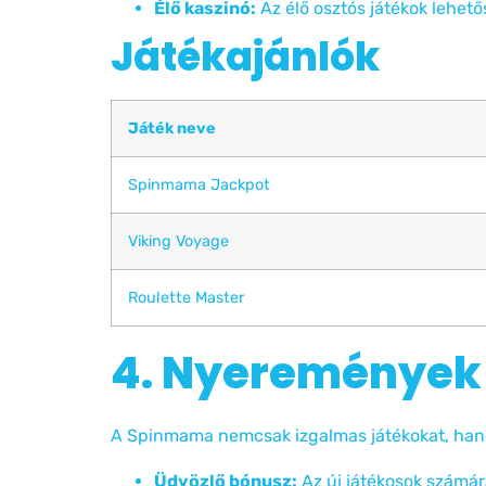
Élő kaszinó:
Az élő osztós játékok lehet
Játékajánlók
Játék neve
Spinmama Jackpot
Viking Voyage
Roulette Master
4. Nyeremények
A Spinmama nemcsak izgalmas játékokat, hane
Üdvözlő bónusz:
Az új játékosok számár