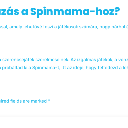
azás a Spinmama-hoz?
al, amely lehetővé teszi a játékosok számára, hogy bárhol é
 szerencsejáték szerelmeseinek. Az izgalmas játékok, a vonz
próbáltad ki a Spinmama-t, itt az ideje, hogy felfedezd a l
ired fields are marked
*