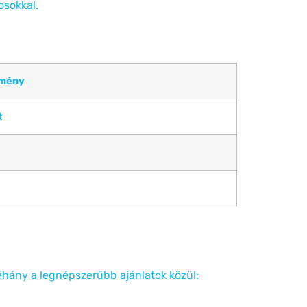
osokkal.
emény
t
hány a legnépszerűbb ajánlatok közül: