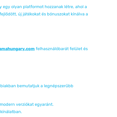
y egy olyan platformot hozzanak létre, ahol a
jlődött, új játékokat és bónuszokat kínálva a
amahungary.com
felhasználóbarát felület és
ábbiakban bemutatjuk a legnépszerűbb
 modern verziókat egyaránt.
 kínálatban.