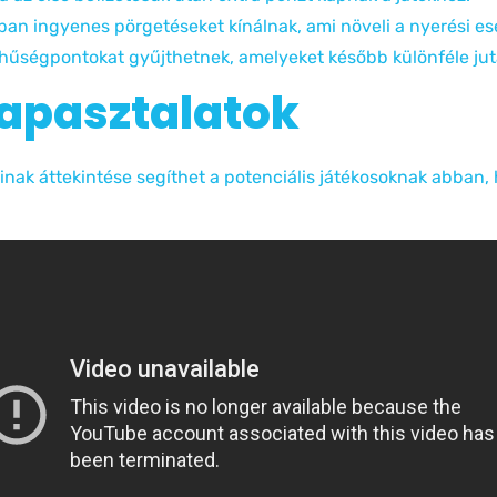
an ingyenes pörgetéseket kínálnak, ami növeli a nyerési es
hűségpontokat gyűjthetnek, amelyeket később különféle jut
Tapasztalatok
nak áttekintése segíthet a potenciális játékosoknak abban,