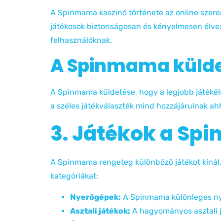
A Spinmama kaszinó története az online szerenc
játékosok biztonságosan és kényelmesen élvezh
felhasználóknak.
A Spinmama küld
A Spinmama küldetése, hogy a legjobb játékél
a széles játékválaszték mind hozzájárulnak ah
3. Játékok a S
A Spinmama rengeteg különböző játékot kínál
kategóriákat:
Nyerőgépek:
A Spinmama különleges nyer
Asztali játékok:
A hagyományos asztali já