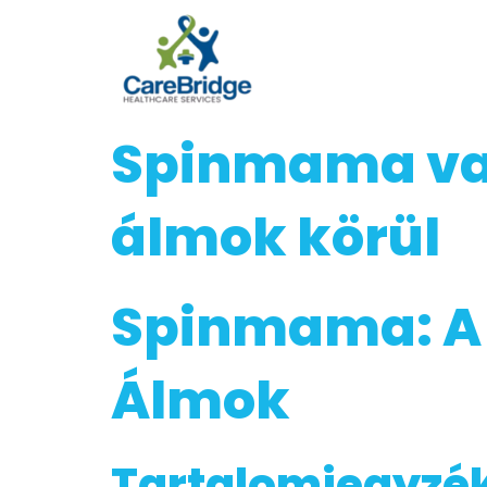
Spinmama var
álmok körül
Spinmama: A 
Álmok
Tartalomjegyzé