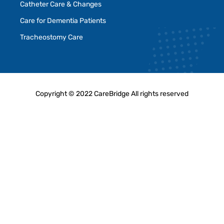
Catheter Care & Changes
Care for Dementia Patients
Tracheostomy Care
Copyright © 2022 CareBridge All rights reserved