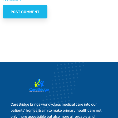
CareBridge brings world-class medical care into our
patients’ homes & aim to make primary healthcare not
only more accessible but also more affordable and