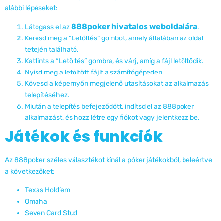
alábbi lépéseket:
888poker hivatalos weboldalára
Látogass el az
.
Keresd meg a “Letöltés” gombot, amely általában az oldal
tetején található.
Kattints a “Letöltés” gombra, és várj, amíg a fájl letöltődik.
Nyisd meg a letöltött fájlt a számítógépeden.
Kövesd a képernyőn megjelenő utasításokat az alkalmazás
telepítéséhez.
Miután a telepítés befejeződött, indítsd el az 888poker
alkalmazást, és hozz létre egy fiókot vagy jelentkezz be.
Játékok és funkciók
Az 888poker széles választékot kínál a póker játékokból, beleértve
a következőket:
Texas Hold’em
Omaha
Seven Card Stud