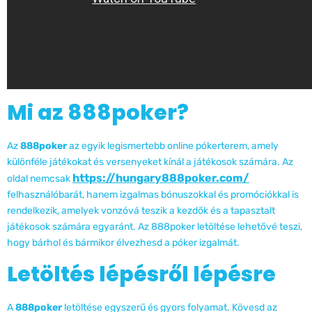
Mi az 888poker?
Az
888poker
az egyik legismertebb online pókerterem, amely
különféle játékokat és versenyeket kínál a játékosok számára. Az
https://hungary888poker.com/
oldal nemcsak
felhasználóbarát, hanem izgalmas bónuszokkal és promóciókkal is
rendelkezik, amelyek vonzóvá teszik a kezdők és a tapasztalt
játékosok számára egyaránt. Az 888poker letöltése lehetővé teszi,
hogy bárhol és bármikor élvezhesd a póker izgalmát.
Letöltés lépésről lépésre
A
888poker
letöltése egyszerű és gyors folyamat. Kövesd az