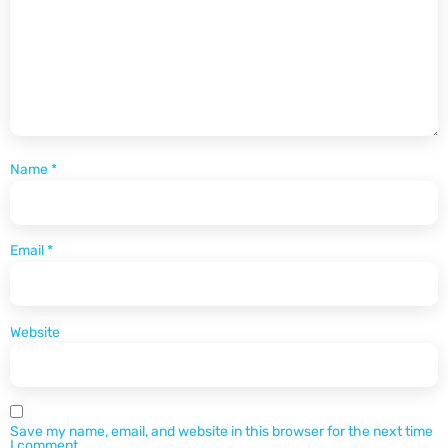
Name
*
Email
*
Website
Save my name, email, and website in this browser for the next time
I comment.