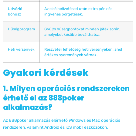
Üdvözlő
Az első befizetésed után extra pénz és
bónusz
ingyenes pörgetések.
Hűségprogram
Gyűjts hűségpontokat minden játék során,
amelyeket később beválthatsz.
Heti versenyek
Részvételi lehetőség heti versenyeken, ahol
értékes nyeremények várnak.
Gyakori kérdések
1. Milyen operációs rendszereken
érhető el az 888poker
alkalmazás?
Az 888poker alkalmazás elérhető Windows és Mac operációs
rendszeren, valamint Android és iOS mobil eszközökön.