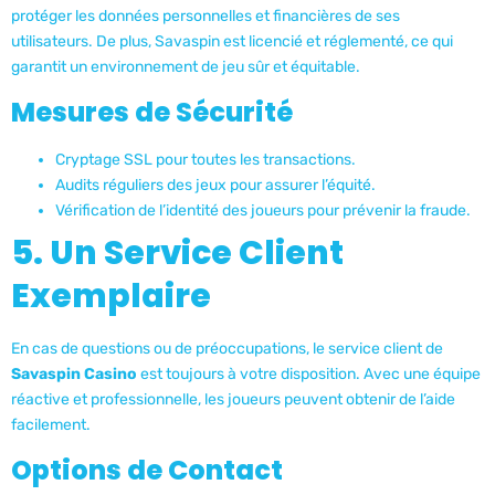
protéger les données personnelles et financières de ses
utilisateurs. De plus, Savaspin est licencié et réglementé, ce qui
garantit un environnement de jeu sûr et équitable.
Mesures de Sécurité
Cryptage SSL pour toutes les transactions.
Audits réguliers des jeux pour assurer l’équité.
Vérification de l’identité des joueurs pour prévenir la fraude.
5. Un Service Client
Exemplaire
En cas de questions ou de préoccupations, le service client de
Savaspin Casino
est toujours à votre disposition. Avec une équipe
réactive et professionnelle, les joueurs peuvent obtenir de l’aide
facilement.
Options de Contact