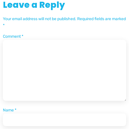
Leave a Reply
Your email address will not be published.
Required fields are marked
*
Comment
*
Name
*