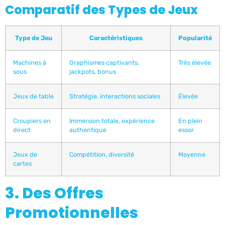
Comparatif des Types de Jeux
Type de Jeu
Caractéristiques
Popularité
Machines à
Graphismes captivants,
Très élevée
sous
jackpots, bonus
Jeux de table
Stratégie, interactions sociales
Élevée
Croupiers en
Immersion totale, expérience
En plein
direct
authentique
essor
Jeux de
Compétition, diversité
Moyenne
cartes
3. Des Offres
Promotionnelles