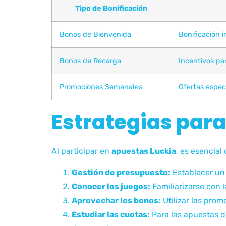
Tipo de Bonificación
Bonos de Bienvenida
Bonificación i
Bonos de Recarga
Incentivos par
Promociones Semanales
Ofertas especi
Estrategias para
Al participar en
apuestas Luckia
, es esencial
Gestión de presupuesto:
Establecer un 
Conocer los juegos:
Familiarizarse con 
Aprovechar los bonos:
Utilizar las prom
Estudiar las cuotas:
Para las apuestas de