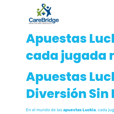
Apuestas Luc
cada jugada
Apuestas Luck
Diversión Sin 
En el mundo de las
apuestas Luckia
, cada ju