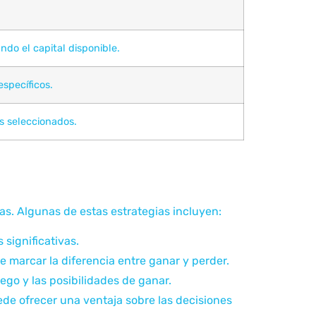
ando el capital disponible.
específicos.
os seleccionados.
as. Algunas de estas estrategias incluyen:
 significativas.
e marcar la diferencia entre ganar y perder.
ego y las posibilidades de ganar.
ede ofrecer una ventaja sobre las decisiones