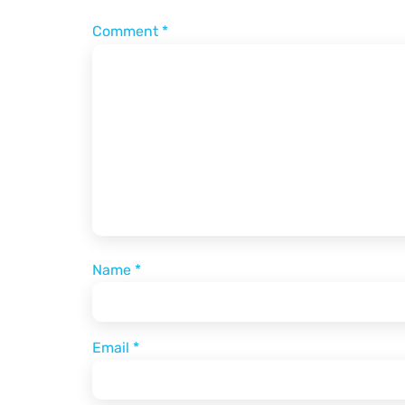
Comment
*
Name
*
Email
*