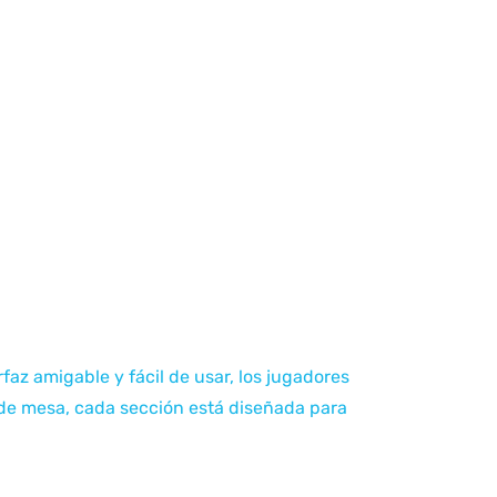
faz amigable y fácil de usar, los jugadores
 de mesa, cada sección está diseñada para