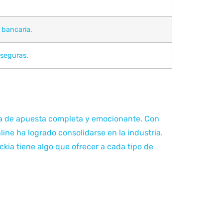
 bancaria.
 seguras.
a de apuesta completa y emocionante. Con
ine ha logrado consolidarse en la industria.
ckia tiene algo que ofrecer a cada tipo de