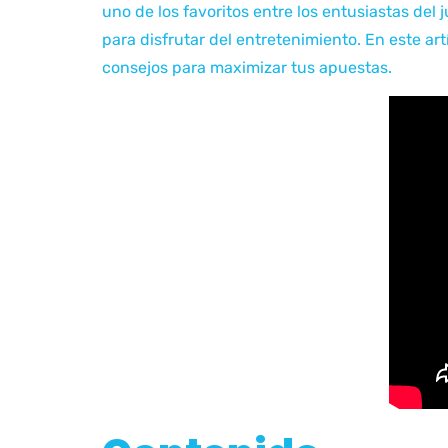
uno de los favoritos entre los entusiastas de
para disfrutar del entretenimiento. En este ar
consejos para maximizar tus apuestas.