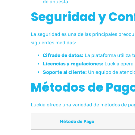
de apuesta.
Seguridad y Conf
La seguridad es una de las principales preoc
siguientes medidas:
Cifrado de datos:
La plataforma utiliza 
Licencias y regulaciones:
Luckia opera 
Soporte al cliente:
Un equipo de atenció
Métodos de Pago
Luckia ofrece una variedad de métodos de pago
Método de Pago